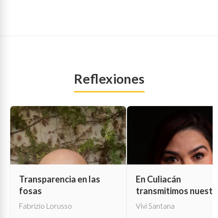
Reflexiones
Transparencia en las
En Culiacán
fosas
transmitimos nuestr
propia muerte
Fabrizio Lorusso
Vivi Santana