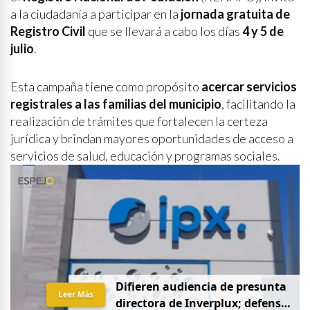
a la ciudadanía a participar en la
jornada gratuita de
Registro Civil
que se llevará a cabo los días
4 y 5 de
julio
.
Esta campaña tiene como propósito
acercar servicios
registrales a las familias del municipio
, facilitando la
realización de trámites que fortalecen la certeza
jurídica y brindan mayores oportunidades de acceso a
servicios de salud, educación y programas sociales.
D
i
f
i
e
r
e
n
a
u
d
i
e
n
c
i
a
d
e
p
r
e
s
u
n
t
a
Leer Más
d
i
r
e
c
t
o
r
a
d
e
I
n
v
e
r
p
l
u
x
;
d
e
f
e
n
s
a