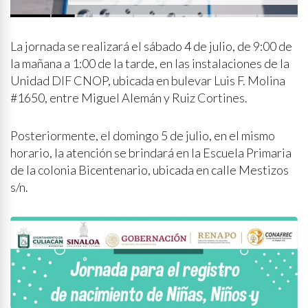
p
i
d
e
q
u
e
s
e
a
p
r
i
v
a
d
a
y
s
i
n
p
r
e
n
s
a
La jornada se realizará el sábado 4 de julio, de 9:00 de
la mañana a 1:00 de la tarde, en las instalaciones de la
Unidad DIF CNOP, ubicada en bulevar Luis F. Molina
#1650, entre Miguel Alemán y Ruiz Cortines.
Posteriormente, el domingo 5 de julio, en el mismo
horario, la atención se brindará en la Escuela Primaria
de la colonia Bicentenario, ubicada en calle Mestizos
s/n.