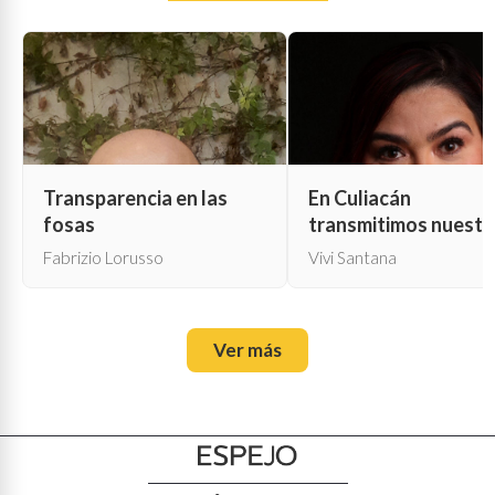
Transparencia en las
En Culiacán
fosas
transmitimos nuestr
propia muerte
Fabrizio Lorusso
Vivi Santana
Ver más