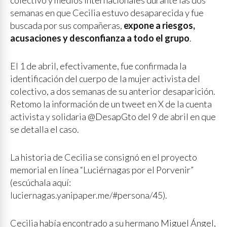
colectivo y medios internacionales durante las dos
semanas en que Cecilia estuvo desaparecida y fue
buscada por sus compañeras,
expone a riesgos,
acusaciones y desconfianza a todo el grupo
.
El 1 de abril, efectivamente, fue confirmada la
identificación del cuerpo de la mujer activista del
colectivo, a dos semanas de su anterior desaparición.
Retomo la información de un tweet en X de la cuenta
activista y solidaria @DesapGto del 9 de abril en que
se detalla el caso.
La historia de Cecilia se consignó en el proyecto
memorial en línea “Luciérnagas por el Porvenir”
(escúchala aquí:
luciernagas.yanipaper.me/#persona/45).
Cecilia había encontrado a su hermano Miguel Ángel,