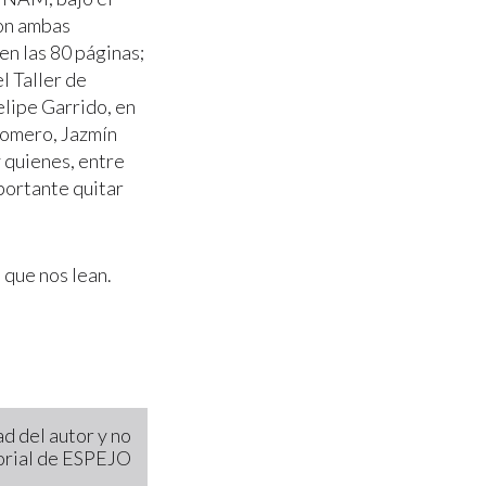
con ambas
en las 80 páginas;
l Taller de
elipe Garrido, en
Romero, Jazmín
y quienes, entre
portante quitar
 que nos lean.
d del autor y no
torial de ESPEJO