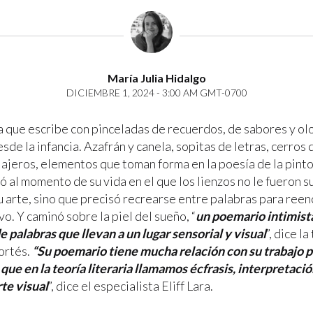
María Julia Hidalgo
DICIEMBRE 1, 2024 - 3:00 AM GMT-0700
 que escribe con pinceladas de recuerdos, de sabores y olo
sde la infancia. Azafrán y canela, sopitas de letras, cerro
iajeros, elementos que toman forma en la poesía de la pinto
ó al momento de su vida en el que los lienzos no le fueron s
u arte, sino que precisó recrearse entre palabras para reen
vo. Y caminó sobre la piel del sueño, “
un poemario intimista
de palabras que llevan a un lugar sensorial y visual
”, dice l
ortés.
“Su poemario tiene mucha relación con su trabajo pi
 que en la teoría literaria llamamos écfrasis, interpretaci
rte visual
”, dice el especialista Eliff Lara.