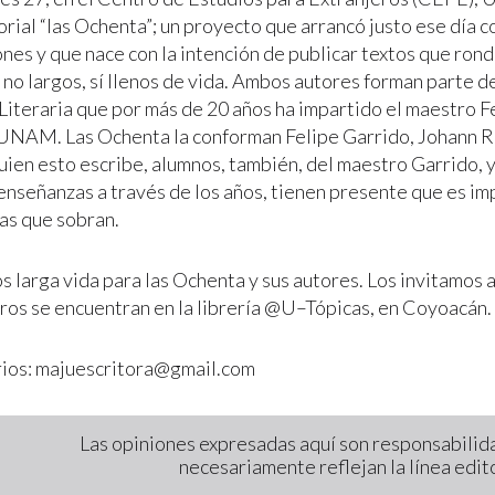
orial “las Ochenta”; un proyecto que arrancó justo ese día 
nes y que nace con la intención de publicar textos que rond
 no largos, sí llenos de vida. Ambos autores forman parte de
Literaria que por más de 20 años ha impartido el maestro F
UNAM. Las Ochenta la conforman Felipe Garrido, Johann 
quien esto escribe, alumnos, también, del maestro Garrido, 
 enseñanzas a través de los años, tienen presente que es im
ras que sobran.
 larga vida para las Ochenta y sus autores. Los invitamos a
ros se encuentran en la librería @U–Tópicas, en Coyoacán.
ios:
majuescritora@gmail.com
Las opiniones expresadas aquí son responsabilida
necesariamente reflejan la línea edi