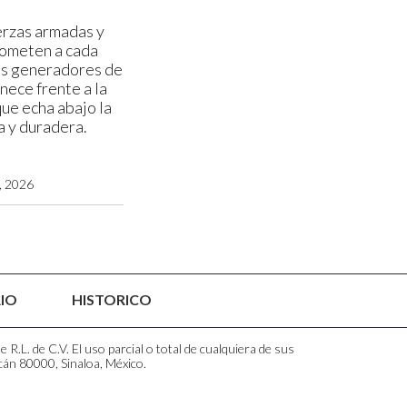
uerzas armadas y
someten a cada
os generadores de
nece frente a la
que echa abajo la
a y duradera.
 2026
IO
HISTORICO
.L. de C.V. El uso parcial o total de cualquiera de sus
cán 80000, Sinaloa, México.