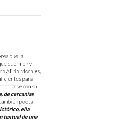
res que la
s que duermen y
ra Aliria Morales,
uficientes para
contrarse con su
, de cercanías
a también poeta
ctórico, ella
ón textual de una