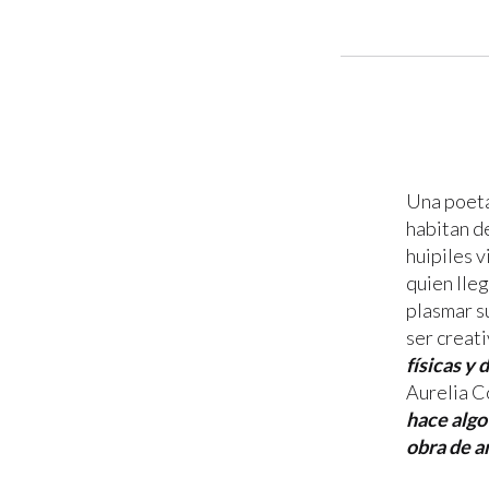
Una poeta
habitan de
huipiles v
quien lleg
plasmar s
ser creati
físicas y 
Aurelia C
hace algo
obra de a