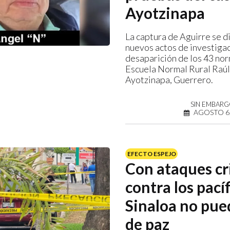
Ayotzinapa
La captura de Aguirre se d
nuevos actos de investigac
desaparición de los 43 nor
Escuela Normal Rural Raúl
Ayotzinapa, Guerrero.
SIN EMBAR
AGOSTO 6,
EFECTO ESPEJO
Con ataques cr
contra los pacíf
Sinaloa no pue
de paz