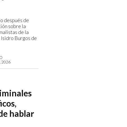
io después de
ión sobre la
malistas de la
 Isidro Burgos de
GO
 2026
iminales
icos,
de hablar