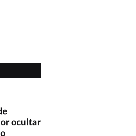
de
or ocultar
so