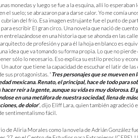
unas monedas y luego se fue a la esquina, allí lo esperaban
n el suelo; se abrazaron para darse calor. Yo me comía unos
 cubrían del frío. Esa imagen estrujante fue el punto de par
 para escribir El gran circo. Una novela que nació de cuent
 entrelazándose en una historia que se ahonda en las calles
arquitecto de profesión y para él la hoja en blanco es equiv
 una idea que va tomando su forma propia. Lo que no pierde 
ner sólo lo necesario. Eso explica su estilo preciso y econ
 Un autor que tiene la capacidad de escuchar el latir de las c
e sus protagonistas. “
Tres personajes que se mueven en l
iedad mexicana. Renato, el principal, hace de todo para sob
 hacer reír a la gente, aunque su vida es muy dolorosa. El 
ndose en una metáfora de nuestra sociedad, llena de másc
ciones, de dolor
”, dijo Eliff Lara, quien también agradeció e
de sentimentalismo fácil.
io de Aliria Morales como la novela de Adrián González f
les 27, en el Centro de Estudios para Extranjeros (CEPE),