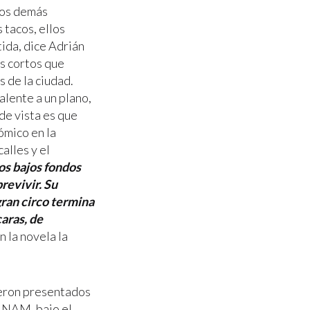
 los demás
 tacos, ellos
tida, dice Adrián
os cortos que
 de la ciudad.
alente a un plano,
de vista es que
ómico en la
alles y el
os bajos fondos
revivir. Su
gran circo termina
aras, de
n la novela la
ueron presentados
 UNAM, bajo el