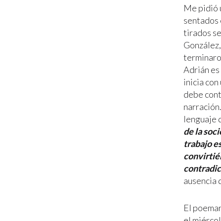
Me pidió 
sentados e
tirados se
González,
terminaron
Adrián es 
inicia con
debe conte
narración.
lenguaje d
de la soc
trabajo es
convirtié
contradic
ausencia 
El poemar
el miérco