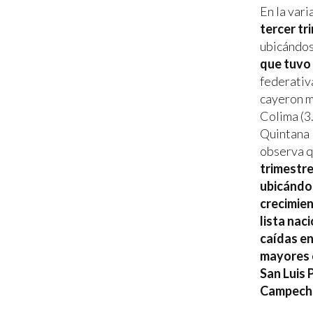
En la var
tercer tr
ubicándos
que tuvo
federativa
cayeron me
Colima (3
Quintana 
observa q
trimestr
ubicándos
crecimien
lista nac
caídas en
mayores c
San Luis 
Campeche 