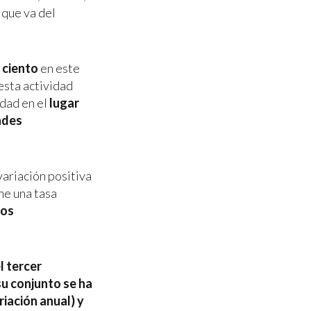
 que va del
r ciento
en este
esta actividad
idad en el
lugar
ades
variación positiva
ne una tasa
ios
l tercer
u conjunto se ha
riación anual) y