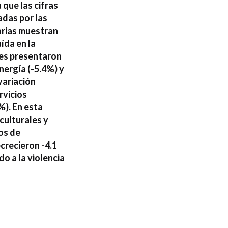
 que las cifras
adas por las
darias muestran
ída en la
tes presentaron
nergía (-5.4%) y
variación
rvicios
%). En esta
culturales y
ios de
crecieron -4.1
o a la violencia