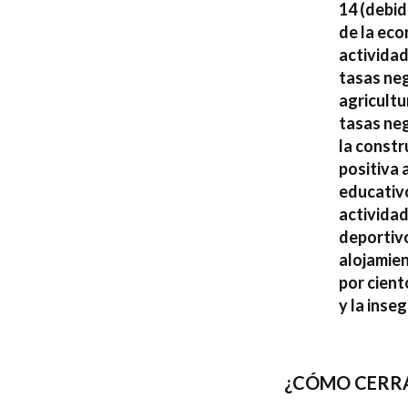
14 (debid
de la eco
actividad
tasas neg
agricultu
tasas neg
la constr
positiva 
educativo
actividad
deportivo
alojamien
por cient
y la inse
¿CÓMO CERRA