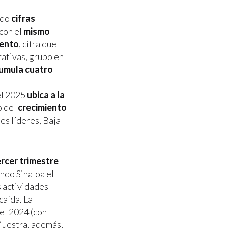
ndo
cifras
 con el
mismo
iento
, cifra que
rativas, grupo en
cumula cuatro
el 2025
ubica a la
o del
crecimiento
des líderes, Baja
ercer trimestre
ndo Sinaloa el
s actividades
caída. La
el 2024 (con
 Muestra, además,