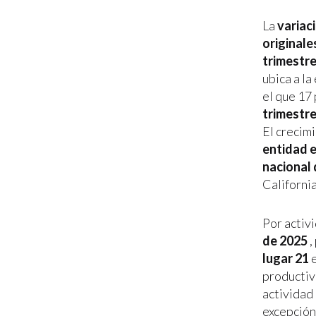
La
variac
originale
trimestre
ubica a la
el que 17 
trimestre
El crecim
entidad e
nacional 
California
Por activ
de 2025
,
lugar 21
e
productiva
actividad
excepción