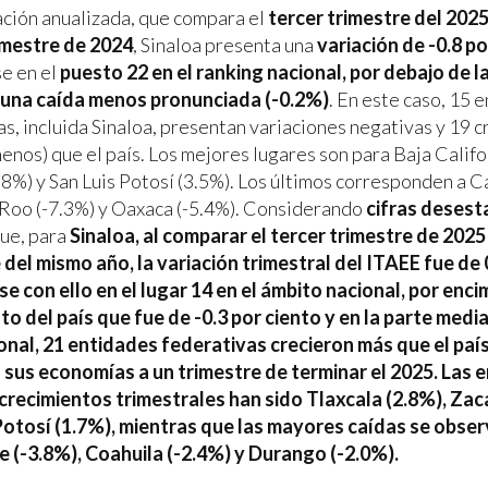
iación anualizada, que compara el
tercer trimestre del 202
imestre de 2024
, Sinaloa presenta una
variación de -0.8 po
e en el
puesto 22 en el ranking nacional, por debajo de la
 una caída menos pronunciada (-0.2%)
. En este caso, 15 
s, incluida Sinaloa, presentan variaciones negativas y 19 c
nos) que el país. Los mejores lugares son para Baja Califor
.8%) y San Luis Potosí (3.5%). Los últimos corresponden a 
Roo (-7.3%) y Oaxaca (-5.4%). Considerando
cifras desest
ue, para
Sinaloa, al comparar el
tercer trimestre de 2025
e
del mismo año, la
variación trimestral del ITAEE fue de 
e con ello en el
lugar 14
en el ámbito nacional, por enci
to del país que fue de -0.3 por ciento y en la parte media 
ional, 21 entidades federativas crecieron más que el paí
 sus economías a un trimestre de terminar el 2025. Las 
recimientos trimestrales han sido Tlaxcala (2.8%), Zac
Potosí (1.7%), mientras que las mayores caídas se obse
(-3.8%), Coahuila (-2.4%) y Durango (-2.0%).