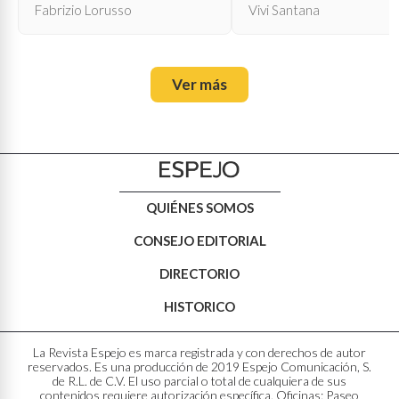
propia muerte
Fabrizio Lorusso
Vivi Santana
Ver más
QUIÉNES SOMOS
CONSEJO EDITORIAL
DIRECTORIO
HISTORICO
La Revista Espejo es marca registrada y con derechos de autor
reservados. Es una producción de 2019 Espejo Comunicación, S.
de R.L. de C.V. El uso parcial o total de cualquiera de sus
contenidos requiere autorización específica. Oficinas: Paseo