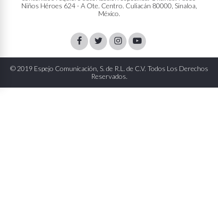
Niños Héroes 624 - A Ote. Centro. Culiacán 80000, Sinaloa,
México.
Facebook
Twitter
Instagram
Youtube
© 2019 Espejo Comunicación, S. de R.L. de C.V. Todos Los Derechos
Reservados.