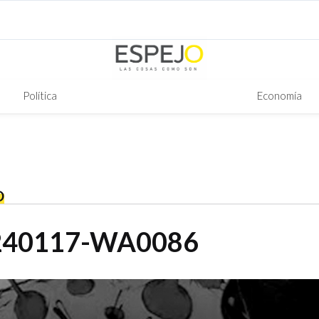
Política
Economía
O
240117-WA0086