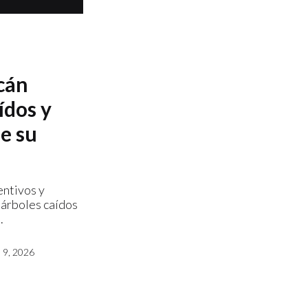
cán
ídos y
e su
entivos y
 árboles caídos
.
9, 2026