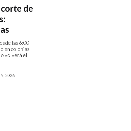
 corte de
s:
das
esde las 6:00
o en colonias
io volverá el
9, 2026