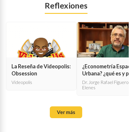
Reflexiones
La Reseña de Videopolis:
¿Econometría Espaci
Obsession
Urbana? ¿qué es y pa
qué sirve?
Videopolis
Dr. Jorge Rafael Figueroa
Elenes
Ver más