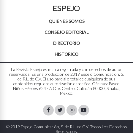
QUIÉNES SOMOS
CONSEJO EDITORIAL
DIRECTORIO
HISTORICO
La Revista Espejo es marca registrada y con derechos de autor
reservados. Es una producción de 2019 Espejo Comunicación, S.
de R.L. de C.V. El uso parcial o total de cualquiera de sus
contenidos requiere autorización específica. Oficinas: Paseo
Niños Héroes 624 - A Ote. Centro. Culiacán 80000, Sinaloa,
México.
Facebook
Twitter
Instagram
Youtube
© 2019 Espejo Comunicación, S. de R.L. de C.V. Todos Los Derechos
Reservados.