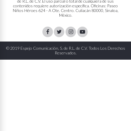
de R.L. de C.V. El uso parcial o total de cualquiera de sus
contenidos requiere autorización específica. Oficinas: Paseo
Niños Héroes 624 - A Ote. Centro. Culiacán 80000, Sinaloa,
México.
Facebook
Twitter
Instagram
Youtube
© 2019 Espejo Comunicación, S. de R.L. de C.V. Todos Los Derechos
Reservados.