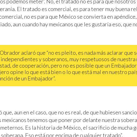
nos podemos meter’. No, el tratado no es para que nosotro
eranía. El tratado es comercial, es para tener muy buena re
omercial, no es para que México se convierta en apéndice, 
iado, aun cuando hay mexicanos que les gustaría eso, que 
Obrador aclaró que “no es pleito, es nada más aclarar que
 independientes y soberanos, muy respetuosos de nuestra 
stad, de cooperación, pero no es posible que un Embajador
jero opine lo que está bien o lo que está mal en nuestro paí
función de un Embajador”.
ó que, aun en el caso, que no es real, de que hubiesen sanci
s mexicanos tenemos que poner por delante nuestra sobera
eternos. Es la historia de México, el sacrificio de mucha 
, soberana. Eso está por encima de cualquier tratado”.