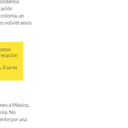
s cedamos
lación
colonia, un
nos volviéramos
 somos
relación
s. Esa no
ones a México,
nía. No
gente por una