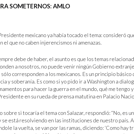
PARA SOMETERNOS: AMLO
 Presidente mexicano ya había tocado el tema: consideró que
en el que no caben injerencismos ni amenazas.
empre debe de haber, el asunto es que los temas relaciona
onden a nosotros, no puede venir ningún Gobierno extranje
 sólo corresponden a los mexicanos. Es un principio básico 
ia y soberanía. Es como si yo pido ir a Washington a dialog
mamentos para hacer la guerra en el mundo, qué me tengo y
Presidente en su rueda de prensa matutina en Palacio Nacio
sobre si tocaría el tema con Salazar, respondió: “No, es un
y se está resolviendo en las instituciones de nuestro país.
ndole la vuelta, se van por las ramas, diciendo: ‘Como hay t