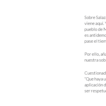
Sobre Salaz
viene aquí. 
pueblo de Mé
es antidemo
pase el tie
Por ello, añ
nuestra sob
Cuestionado
“Que haya un
aplicación 
ser respetu