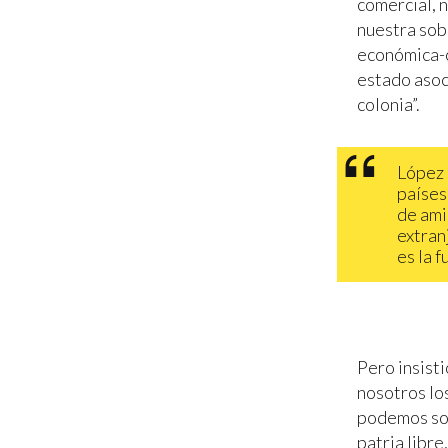
comercial, 
nuestra sob
económica-c
estado asoc
colonia”.
López 
países
de ami
extran
es la 
Pero insisti
nosotros lo
podemos som
patria libre