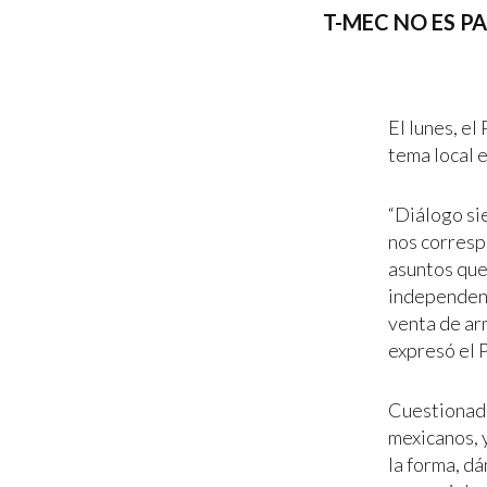
T-MEC NO ES 
El lunes, el
tema local 
“Diálogo si
nos corresp
asuntos que
independenc
venta de ar
expresó el 
Cuestionado 
mexicanos, 
la forma, dá