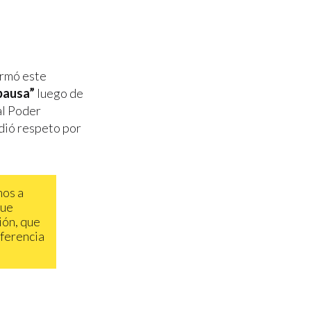
irmó este
 pausa”
luego de
al Poder
idió respeto por
mos a
que
ión, que
nferencia