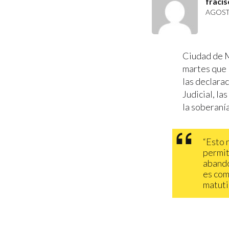
fracis
AGOSTO
Ciudad de M
martes que 
las declara
Judicial, la
la soberanía
“Esto 
permit
abando
es com
matuti