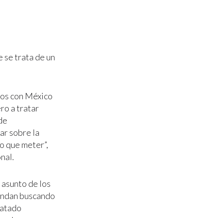
 se trata de un
dos con México
ro a tratar
de
ar sobre la
o que meter”,
nal.
 asunto de los
 Andan buscando
ratado