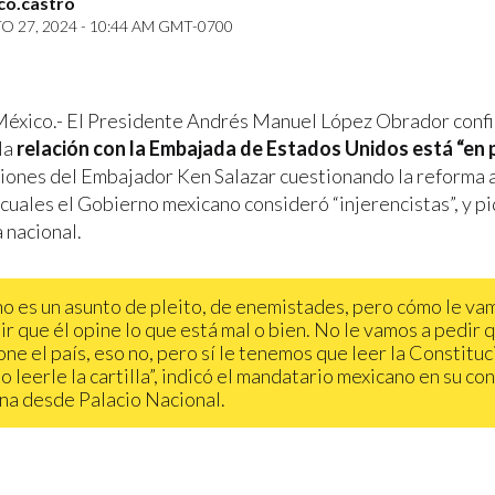
co.castro
 27, 2024 - 10:44 AM GMT-0700
éxico.- El Presidente Andrés Manuel López Obrador conf
la
relación con la Embajada de Estados Unidos está “en
ciones del Embajador Ken Salazar cuestionando la reforma 
s cuales el Gobierno mexicano consideró “injerencistas”, y p
 nacional.
no es un asunto de pleito, de enemistades, pero cómo le va
ir que él opine lo que está mal o bien. No le vamos a pedir 
ne el país, eso no, pero sí le tenemos que leer la Constituc
o leerle la cartilla”, indicó el mandatario mexicano en su co
na desde Palacio Nacional.