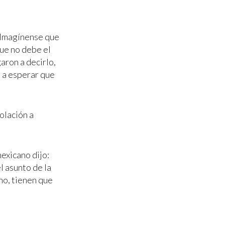
“Imagínense que
que no debe el
aron a decirlo,
 a esperar que
olación a
exicano dijo:
l asunto de la
no, tienen que