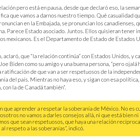
elación pero está en pausa, desde que declaró eso, la sema
ifica que vamos a darnos nuestro tiempo. Qué casualidad q
ronuncian en la Embajada, se pronuncian los canadienses, 
na. Parece Estado asociado. Juntos. Ellos quisieran tener i
los mexicanos. Es el Departamento de Estado de Estados Un
 aclaró, que “la relación continúa” con Estados Unidos, y cal
Joe Biden como su amigo y una buena persona, “pero ojalá 
na ratificación de que van a ser respetuosos de la independ
nía del país. Mientras no haya eso, y sigan con esa política
, con la de Canadá también”.
n que aprender a respetar la soberanía de México. No es c
nosotros no vamos a darles consejos allá, ni que está bien ni
os que sean respetuosos, que haya una relación recíproca
 al respeto a las soberanías”, indicó.