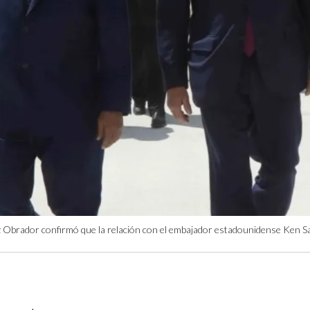
 Obrador confirmó que la relación con el embajador estadounidense Ken Sa