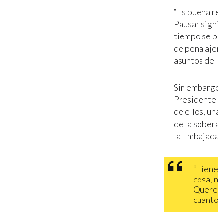
“Es buena r
Pausar sign
tiempo se p
de pena aje
asuntos de 
Sin embargo,
Presidente 
de ellos, u
de la sobera
la Embajada
“Tiene
cosa, 
Querem
cuanto