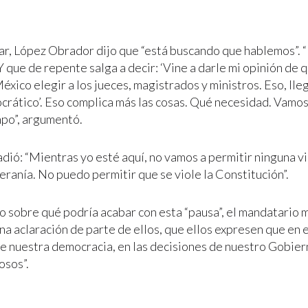
ar, López Obrador dijo que “está buscando que hablemos”. 
Y que de repente salga a decir: ‘Vine a darle mi opinión de 
xico elegir a los jueces, magistrados y ministros. Eso, lleg
crático’. Eso complica más las cosas. Qué necesidad. Vamos
mpo”, argumentó.
adió: “Mientras yo esté aquí, no vamos a permitir ninguna vi
eranía. No puedo permitir que se viole la Constitución”.
 sobre qué podría acabar con esta “pausa”, el mandatario m
a aclaración de parte de ellos, que ellos expresen que en e
de nuestra democracia, en las decisiones de nuestro Gobier
osos”.