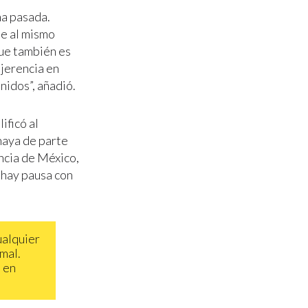
na pasada.
ue al mismo
que también es
njerencia en
idos”, añadió.
ificó al
haya de parte
encia de México,
, hay pausa con
ualquier
 mal.
 en