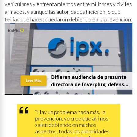
vehiculares y enfrentamientos entre militares y civiles
armados, y aunque las autoridades hicieron lo que
tenían que hacer, quedaron debiendo en la prevención.
D
i
f
i
e
r
e
n
a
u
d
i
e
n
c
i
a
d
e
p
r
e
s
u
n
t
a
Leer Más
d
i
r
e
c
t
o
r
a
d
e
I
n
v
e
r
p
l
u
x
;
d
e
f
e
n
s
a
p
i
d
e
q
u
e
s
e
a
p
r
i
v
a
d
a
y
s
i
n
p
r
e
n
s
a
“Hay un problema nada más, la
prevención, yo creo que ahí nos
salen debiendo en muchos
aspectos, todas las autoridades