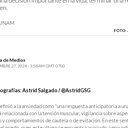
na decisión importante en la vida, terminar una re
en.
FOTO:
za de Medios
MBRE 27, 2024 - 3:58 AM GMT-0700
tografías: Astrid Salgado / @AstridGSG
inió a la ansiedad como “una respuesta anticipatoria a u
á relacionada con la tensión muscular, vigilancia sobre asp
ro y comportamientos de cautela o de evitación. En este sen
del miedo, pues este último se encuentra asociado a episod