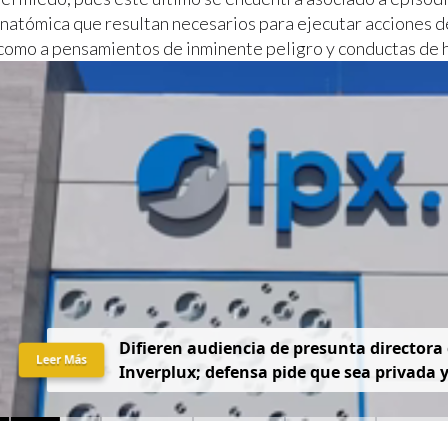
anatómica que resultan necesarios para ejecutar acciones d
 como a pensamientos de inminente peligro y conductas de h
D
i
f
i
e
r
e
n
a
u
d
i
e
n
c
i
a
d
e
p
r
e
s
u
n
t
a
d
i
r
e
c
t
o
r
a
Leer Más
I
n
v
e
r
p
l
u
x
;
d
e
f
e
n
s
a
p
i
d
e
q
u
e
s
e
a
p
r
i
v
a
d
a