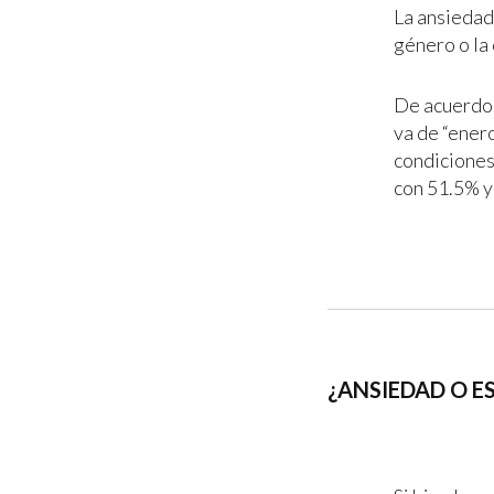
La ansiedad 
género o la
De acuerdo 
va de “ener
condiciones
con 51.5% y
¿ANSIEDAD O E