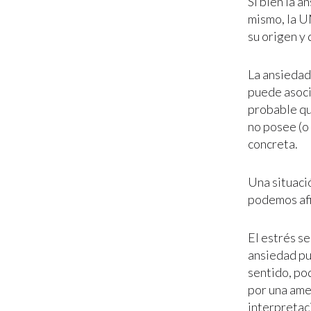
Si bien la a
mismo, la U
su origen y 
La ansiedad
puede asoci
probable que
no posee (o
concreta.
Una situaci
podemos afi
El estrés s
ansiedad pu
sentido, po
por una ame
interpretac