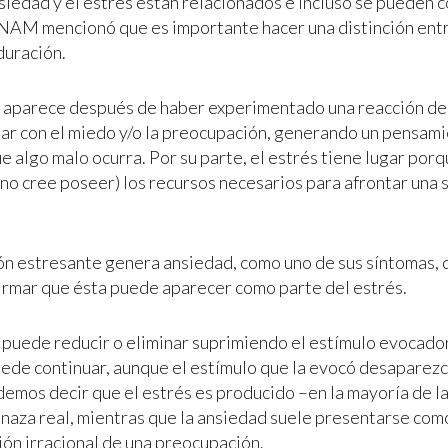
nsiedad y el estrés están relacionados e incluso se pueden 
NAM mencionó que es importante hacer una distinción entr
duración.
 aparece después de haber experimentado una reacción de a
ar con el miedo y/o la preocupación, generando un pensami
 algo malo ocurra. Por su parte, el estrés tiene lugar porq
 no cree poseer) los recursos necesarios para afrontar una 
ón estresante genera ansiedad, como uno de sus síntomas,
rmar que ésta puede aparecer como parte del estrés.
e puede reducir o eliminar suprimiendo el estímulo evocador
ede continuar, aunque el estímulo que la evocó desaparezc
demos decir que el estrés es producido –en la mayoría de l
naza real, mientras que la ansiedad suele presentarse com
ión irracional de una preocupación.