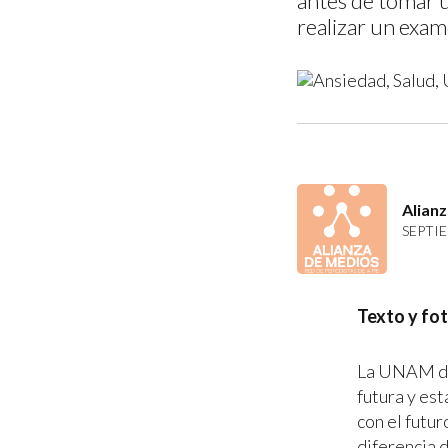
antes de tomar u
realizar un exam
Alian
SEPTIE
Texto y fo
La UNAM def
futura y est
con el futu
diferencia 