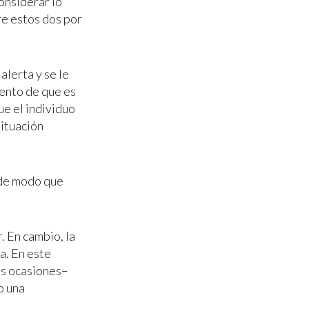
considerar lo
e estos dos por
lerta y se le
ento de que es
ue el individuo
situación
 de modo que
. En cambio, la
a. En este
as ocasiones–
o una