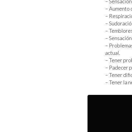
– Sensación
– Aumento d
– Respiraci
– Sudoració
– Temblores
– Sensación
– Problemas
actual.
– Tener pro
– Padecer p
– Tener dif
– Tener la 