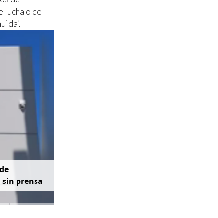
e lucha o de
uida”.
d
e
y
s
i
n
p
r
e
n
s
a