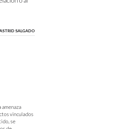
lación o al
 ASTRID SALGADO
na amenaza
ectos vinculados
tido, se
ios de