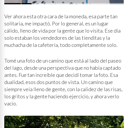
p
i
d
e
q
u
e
s
e
a
p
r
i
v
a
d
a
y
s
i
n
p
r
e
n
s
a
Ver ahora esta otra cara de la moneda, esa parte tan
solitaria, me impactó. Por lo general, es un lugar
cálido, lleno de vida por la gente que lo visita. Ese día
solo estaban los vendedores de las tienditas y la
muchacha de la cafetería, todo completamente solo.
Tomé una foto de un camino que está al lado del paseo
del lago, desde una perspectiva que no había captado
antes. Fue tan increíble que decidí tomar la foto. Esa
dualidad, esos dos puntos de vista. Un camino que
siempre veía lleno de gente, con la calidez de las risas,
los gritos y la gente haciendo ejercicio, y ahora verlo
vacío.