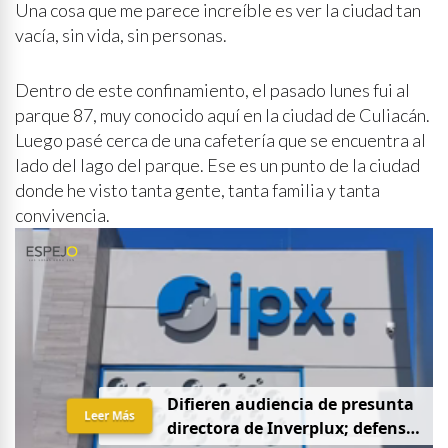
Una cosa que me parece increíble es ver la ciudad tan
vacía, sin vida, sin personas.
Dentro de este confinamiento, el pasado lunes fui al
parque 87, muy conocido aquí en la ciudad de Culiacán.
Luego pasé cerca de una cafetería que se encuentra al
lado del lago del parque. Ese es un punto de la ciudad
donde he visto tanta gente, tanta familia y tanta
convivencia.
D
i
f
i
e
r
e
n
a
u
d
i
e
n
c
i
a
d
e
p
r
e
s
u
n
t
a
Leer Más
d
i
r
e
c
t
o
r
a
d
e
I
n
v
e
r
p
l
u
x
;
d
e
f
e
n
s
a