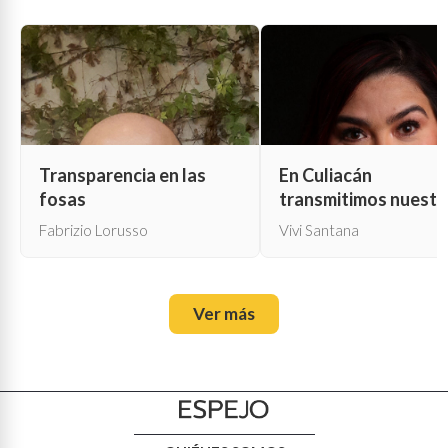
Transparencia en las
En Culiacán
fosas
transmitimos nuestr
propia muerte
Fabrizio Lorusso
Vivi Santana
Ver más