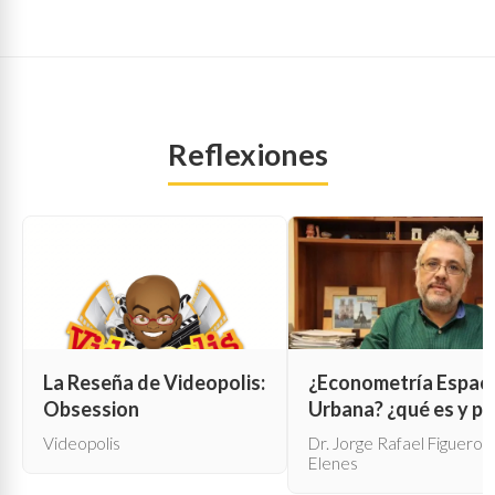
Reflexiones
La Reseña de Videopolis:
¿Econometría Espaci
Obsession
Urbana? ¿qué es y pa
qué sirve?
Videopolis
Dr. Jorge Rafael Figueroa
Elenes