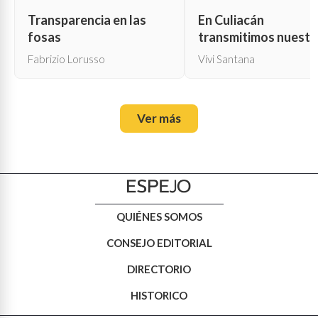
Transparencia en las
En Culiacán
fosas
transmitimos nuestr
propia muerte
Fabrizio Lorusso
Vivi Santana
Ver más
QUIÉNES SOMOS
CONSEJO EDITORIAL
DIRECTORIO
HISTORICO