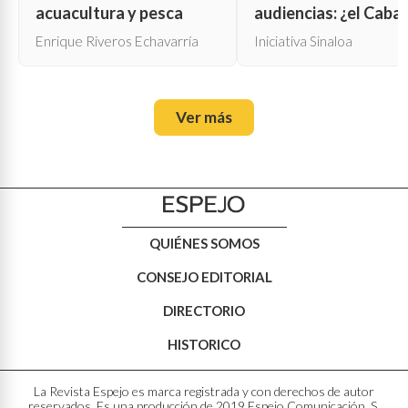
acuacultura y pesca
audiencias: ¿el Cabal
de Troya para la cen
Enrique Riveros Echavarría
Iniciativa Sinaloa
oficial?
Ver más
QUIÉNES SOMOS
CONSEJO EDITORIAL
DIRECTORIO
HISTORICO
La Revista Espejo es marca registrada y con derechos de autor
reservados. Es una producción de 2019 Espejo Comunicación, S.