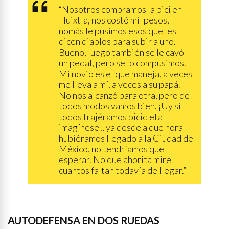
“Nosotros compramos la bici en
Huixtla, nos costó mil pesos,
nomás le pusimos esos que les
dicen diablos para subir a uno.
Bueno, luego también se le cayó
un pedal, pero se lo compusimos.
Mi novio es el que maneja, a veces
me lleva a mí, a veces a su papá.
No nos alcanzó para otra, pero de
todos modos vamos bien. ¡Uy si
todos trajéramos bicicleta
imagínese!, ya desde a que hora
hubiéramos llegado a la Ciudad de
México, no tendríamos que
esperar. No que ahorita mire
cuantos faltan todavía de llegar.”
AUTODEFENSA EN DOS RUEDAS