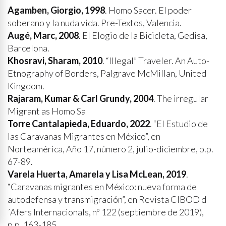
Agamben, Giorgio, 1998
. Homo Sacer. El poder
soberano y la nuda vida. Pre-Textos, Valencia.
Augé, Marc, 2008
. El Elogio de la Bicicleta, Gedisa,
Barcelona.
Khosravi, Sharam, 2010
. “Illegal” Traveler. An Auto-
Etnography of Borders, Palgrave McMillan, United
Kingdom.
Rajaram, Kumar & Carl Grundy, 2004
. The irregular
Migrant as Homo Sa
Torre Cantalapieda, Eduardo, 2022
. “El Estudio de
las Caravanas Migrantes en México”, en
Norteamérica, Año 17, número 2, julio-diciembre, p.p.
67-89.
Varela Huerta, Amarela y Lisa McLean, 2019
.
“Caravanas migrantes en México: nueva forma de
autodefensa y transmigración”, en Revista CIBOD d
´Afers Internacionals, nº 122 (septiembre de 2019),
p.p. 163-185.