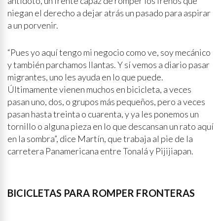
antídoto, un frente capaz de romper los frenos que
niegan el derecho a dejar atrás un pasado para aspirar
a un porvenir.
“Pues yo aquí tengo mi negocio como ve, soy mecánico
y también parchamos llantas. Y sí vemos a diario pasar
migrantes, uno les ayuda en lo que puede.
Últimamente vienen muchos en bicicleta, a veces
pasan uno, dos, o grupos más pequeños, pero a veces
pasan hasta treinta o cuarenta, y ya les ponemos un
tornillo o alguna pieza en lo que descansan un rato aquí
en la sombra”, dice Martín, que trabaja al pie de la
carretera Panamericana entre Tonalá y Pijijiapan.
BICICLETAS PARA ROMPER FRONTERAS