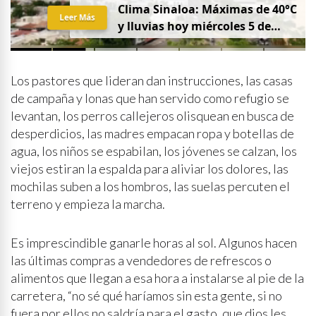
Clima Sinaloa: Máximas de 40°C
Leer Más
y lluvias hoy miércoles 5 de
agosto
Los pastores que lideran dan instrucciones, las casas
de campaña y lonas que han servido como refugio se
levantan, los perros callejeros olisquean en busca de
desperdicios, las madres empacan ropa y botellas de
agua, los niños se espabilan, los jóvenes se calzan, los
viejos estiran la espalda para aliviar los dolores, las
mochilas suben a los hombros, las suelas percuten el
terreno y empieza la marcha.
Es imprescindible ganarle horas al sol. Algunos hacen
las últimas compras a vendedores de refrescos o
alimentos que llegan a esa hora a instalarse al pie de la
carretera, “no sé qué haríamos sin esta gente, si no
fuera por ellos no saldría para el gasto, que dios les