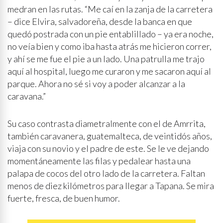
medran en las rutas. “Me caí en la zanja de la carretera
– dice Elvira, salvadoreña, desde la banca en que
quedó postrada con un pie entablillado – ya era noche,
no veía bien y como iba hasta atrás me hicieron correr,
y ahí se me fue el pie a un lado. Una patrulla me trajo
aquí al hospital, luego me curaron y me sacaron aquí al
parque. Ahora no sé si voy a poder alcanzar a la
caravana.”
Su caso contrasta diametralmente con el de Amrrita,
también caravanera, guatemalteca, de veintidós años,
viaja con su novio y el padre de este. Se le ve dejando
momentáneamente las filas y pedalear hasta una
palapa de cocos del otro lado de la carretera. Faltan
menos de diez kilómetros para llegar a Tapana. Se mira
fuerte, fresca, de buen humor.