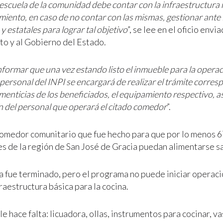
 escuela de la comunidad debe contar con la infraestructura
iento, en caso de no contar con las mismas, gestionar ante 
y estatales para lograr tal objetivo
”, se lee en el oficio envia
o y al Gobierno del Estado.
formar que una vez estando listo el inmueble para la operac
personal del INPI se encargará de realizar el trámite corre
imenticias de los beneficiados, el equipamiento respectivo, a
n del personal que operará el citado comedor
”.
comedor comunitario que fue hecho para que por lo menos 67
s de la región de San José de Gracia puedan alimentarse 
 ya fue terminado, pero el programa no puede iniciar opera
fraestructura básica para la cocina.
e hace falta: licuadora, ollas, instrumentos para cocinar, va