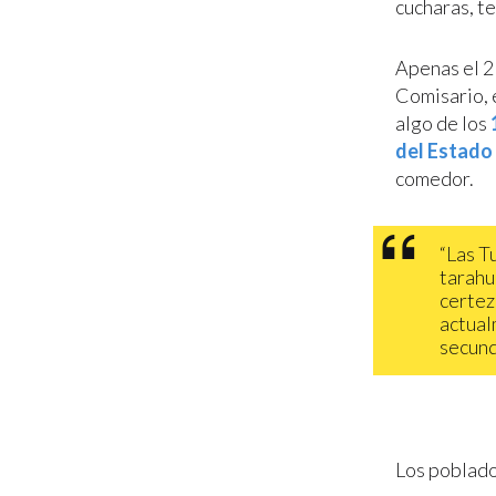
cucharas, t
Apenas el 21
Comisario, 
algo de los
del Estado
comedor.
“​​Las
tarahu
certez
actual
secund
Los poblado