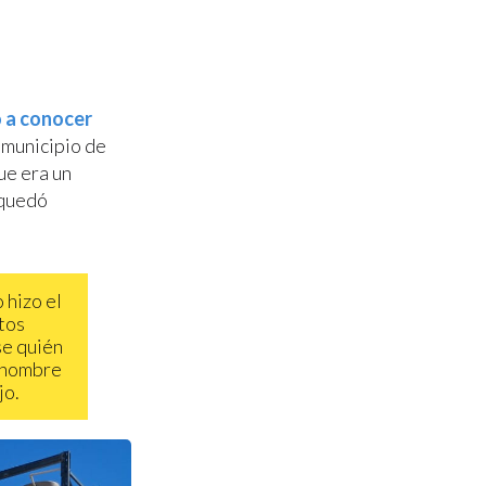
o a conocer
 municipio de
ue era un
 quedó
 hizo el
tos
se quién
n hombre
jo.