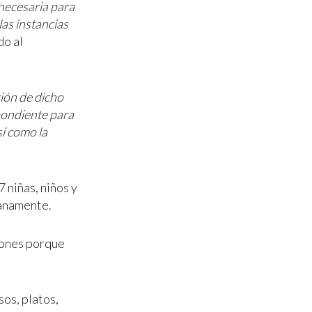
 necesaria para
las instancias
do al
ión de dicho
spondiente para
sí como la
 niñas, niños y
sanamente.
ciones porque
sos, platos,