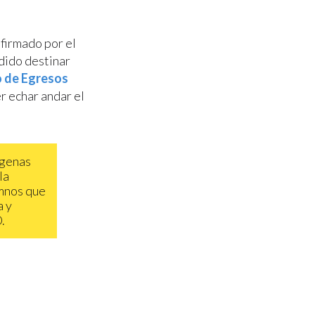
 firmado por el
dido destinar
o de Egresos
r echar andar el
ígenas
la
umnos que
a y
.