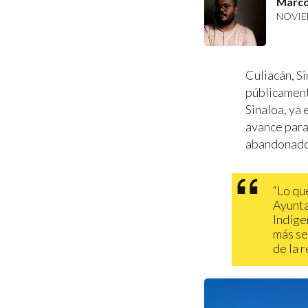
Marco
NOVIEM
Culiacán, Si
públicament
Sinaloa, ya 
avance para
abandonado
“Lo qu
Ayunta
Indíge
más se
de la 