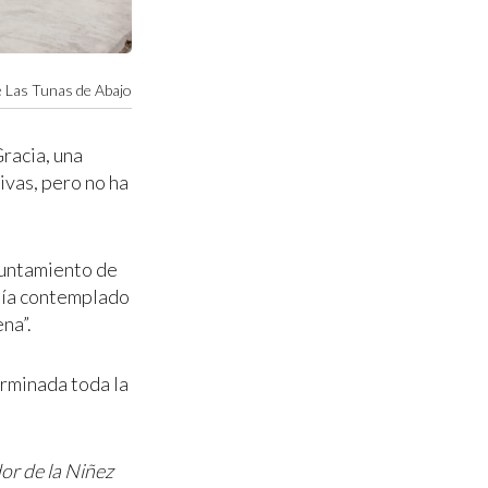
 Las Tunas de Abajo
racia, una
ivas, pero no ha
Ayuntamiento de
enía contemplado
na”.
erminada toda la
or de la Niñez