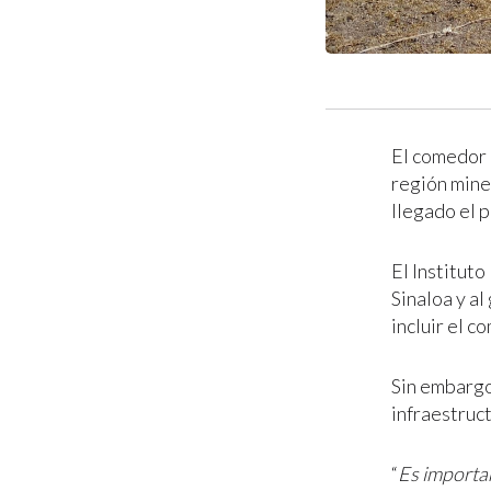
El comedor 
región mine
llegado el 
El Institut
Sinaloa y al
incluir el 
Sin embargo
infraestruct
“
Es importan