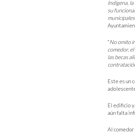
Indígena, la
su funcionam
municipales 
Ayuntamient
“
No omito in
comedor, el 
las becas al
contratació
Este es un 
adolescente
El edificio
aún falta in
Al comedor l