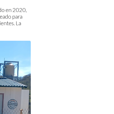
ado en 2020,
neado para
entes. La