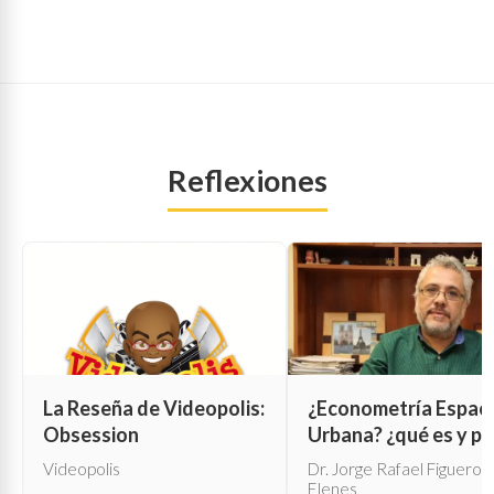
Reflexiones
La Reseña de Videopolis:
¿Econometría Espaci
Obsession
Urbana? ¿qué es y pa
qué sirve?
Videopolis
Dr. Jorge Rafael Figueroa
Elenes