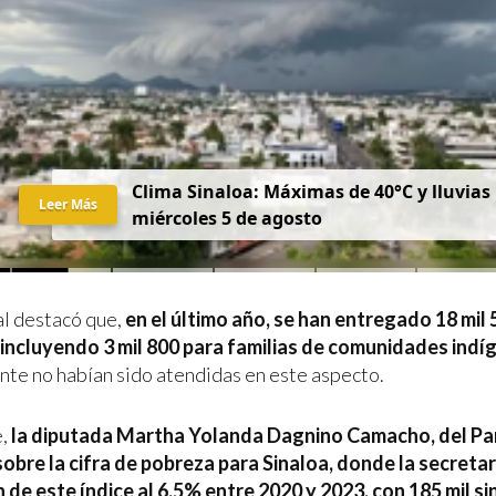
Clima Sinaloa: Máximas de 40°C y lluvias
Leer Más
miércoles 5 de agosto
l destacó que,
en el último año, se han entregado 18 mil 
incluyendo 3 mil 800 para familias de comunidades indí
nte no habían sido atendidas en este aspecto.
,
la diputada Martha Yolanda Dagnino Camacho, del Pa
obre la cifra de pobreza para Sinaloa, donde la secretari
 de este índice al 6.5% entre 2020 y 2023, con 185 mil s