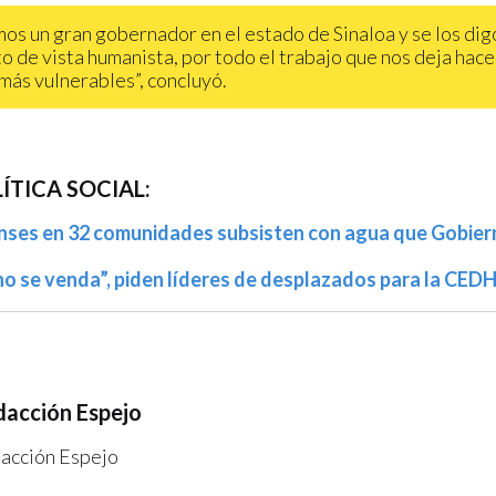
os un gran gobernador en el estado de Sinaloa y se los di
to de vista humanista, por todo el trabajo que nos deja hace
 más vulnerables”, concluyó.
ÍTICA SOCIAL:
enses en 32 comunidades subsisten con agua que Gobiern
no se venda”, piden líderes de desplazados para la CEDH
acción Espejo
acción Espejo