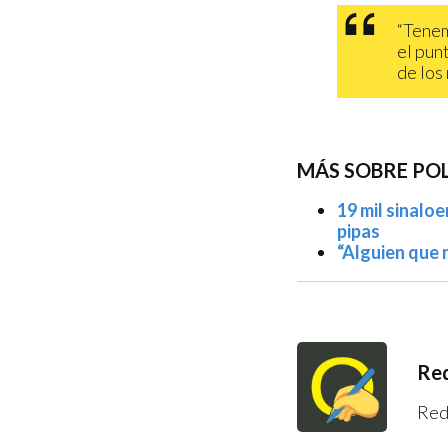
“Tenem
el pun
de los
MÁS SOBRE POL
19 mil sinalo
pipas
“Alguien que 
Red
Red