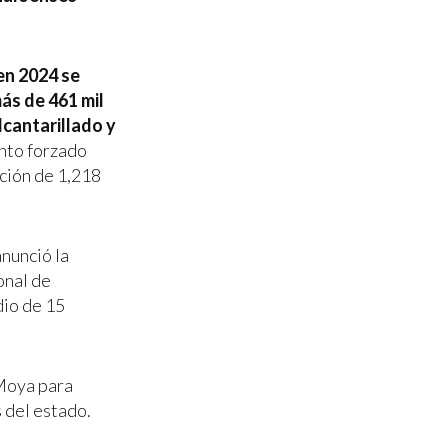
en 2024 se
ás de 461 mil
lcantarillado y
nto forzado
ación de 1,218
anunció la
onal de
dio de 15
 Moya para
 del estado.