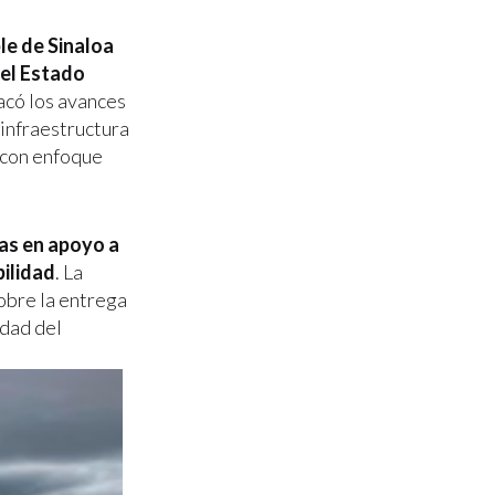
le de Sinaloa
del Estado
acó los avances
 infraestructura
 con enfoque
cas en apoyo a
bilidad
. La
obre la entrega
idad del