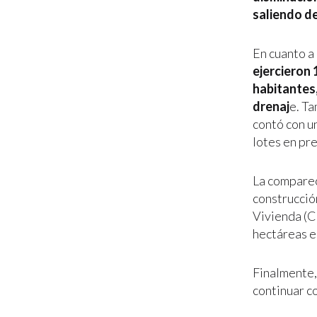
saliendo de
En cuanto a 
ejercieron 
habitantes,
drenaj
e. T
contó con u
lotes en pr
La comparec
construcció
Vivienda (C
hectáreas e
Finalmente,
continuar c