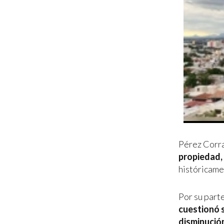
Pérez Corra
propiedad, 
históricame
Por su parte
cuestionó s
disminución