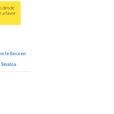
go desde
r a favor
o le lleva en
 Sinaloa