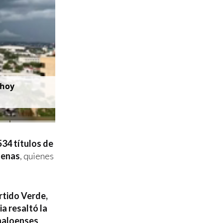
 hoy
534 títulos de
genas
, quienes
rtido Verde,
a resaltó la
inaloenses