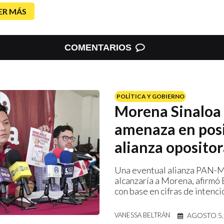
ER MÁS
COMENTARIOS
POLÍTICA Y GOBIERNO
Morena Sinaloa 
amenaza en pos
alianza oposito
Una eventual alianza PAN-
alcanzaría a Morena, afirmó
con base en cifras de intenci
AGOSTO 5,
VANESSA BELTRÁN