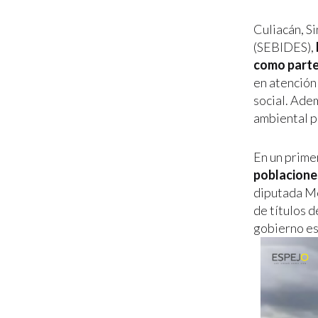
Culiacán, Si
(SEBIDES),
como parte
en atención 
social. Ade
ambiental p
En un prime
poblacione
diputada Mo
de títulos d
gobierno es