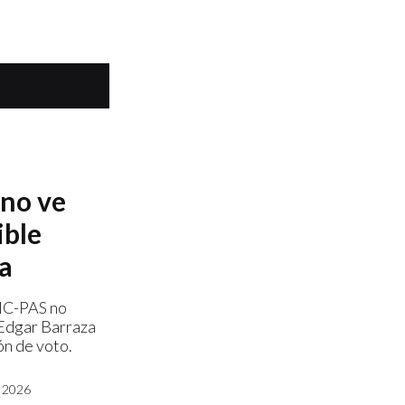
no ve
ible
ra
MC-PAS no
 Edgar Barraza
ón de voto.
 2026