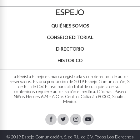
QUIÉNES SOMOS
CONSEJO EDITORIAL
DIRECTORIO
HISTORICO
La Revista Espejo es marca registrada y con derechos de autor
reservados. Es una producción de 2019 Espejo Comunicación, S.
de R.L. de C.V. El uso parcial o total de cualquiera de sus
contenidos requiere autorización específica. Oficinas: Paseo
Niños Héroes 624 - A Ote. Centro. Culiacán 80000, Sinaloa,
México.
Facebook
Twitter
Instagram
Youtube
© 2019 Espejo Comunicación, S. de R.L. de C.V. Todos Los Derechos