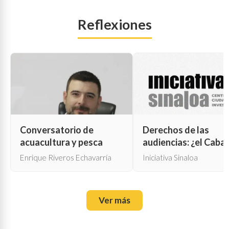
Reflexiones
Conversatorio de
Derechos de las
acuacultura y pesca
audiencias: ¿el Cabal
de Troya para la cen
Enrique Riveros Echavarría
Iniciativa Sinaloa
oficial?
Ver más