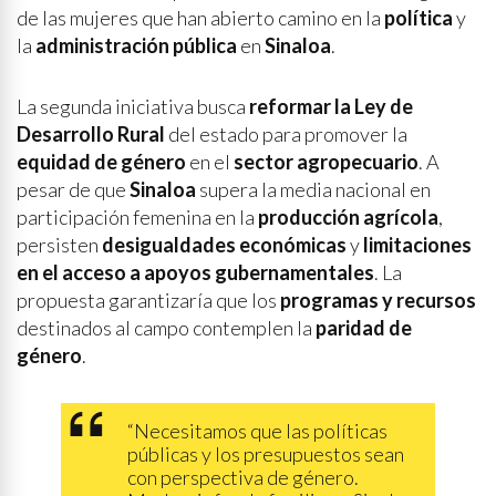
de las mujeres que han abierto camino en la
política
y
la
administración pública
en
Sinaloa
.
La segunda iniciativa busca
reformar la Ley de
Desarrollo Rural
del estado para promover la
equidad de género
en el
sector agropecuario
. A
pesar de que
Sinaloa
supera la media nacional en
participación femenina en la
producción agrícola
,
persisten
desigualdades económicas
y
limitaciones
en el acceso a apoyos gubernamentales
. La
propuesta garantizaría que los
programas y recursos
destinados al campo contemplen la
paridad de
género
.
“Necesitamos que las políticas
públicas y los presupuestos sean
con perspectiva de género.