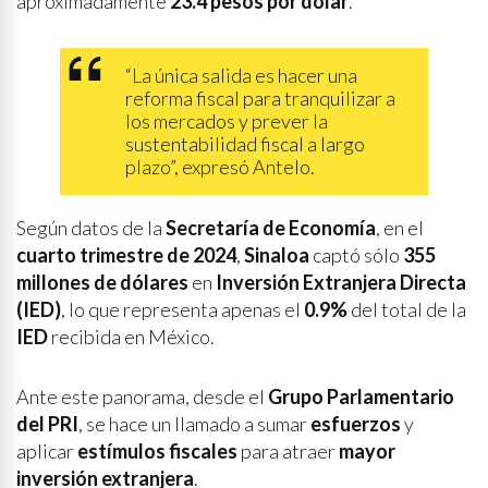
aproximadamente
23.4 pesos por dólar
.
“La única salida es hacer una
reforma fiscal para tranquilizar a
los mercados y prever la
sustentabilidad fiscal a largo
plazo”, expresó Antelo.
Según datos de la
Secretaría de Economía
, en el
cuarto trimestre de 2024
,
Sinaloa
captó sólo
355
millones de dólares
en
Inversión Extranjera Directa
(IED)
, lo que representa apenas el
0.9%
del total de la
IED
recibida en México.
Ante este panorama, desde el
Grupo Parlamentario
del PRI
, se hace un llamado a sumar
esfuerzos
y
aplicar
estímulos fiscales
para atraer
mayor
inversión extranjera
.