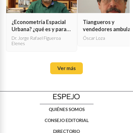
¿Econometría Espacial
Tiangueros y
Urbana? ¿qué es y para
vendedores ambula
qué sirve?
Dr. Jorge Rafael Figueroa
Óscar Loza
Elenes
Ver más
QUIÉNES SOMOS
CONSEJO EDITORIAL
DIRECTORIO