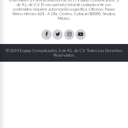
de R.L. de C.V. El uso parcial o total de cualquiera de sus
contenidos requiere autorización específica. Oficinas: Paseo
Niños Héroes 624 - A Ote. Centro. Culiacán 80000, Sinaloa,
México.
Facebook
Twitter
Instagram
Youtube
© 2019 Espejo Comunicación, S. de R.L. de C.V. Todos Los Derechos
Reservados.