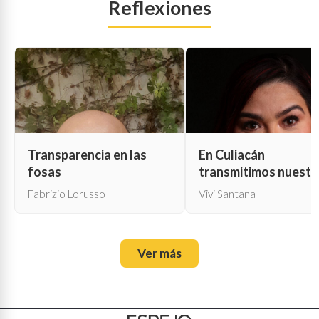
Reflexiones
Transparencia en las
En Culiacán
fosas
transmitimos nuestr
propia muerte
Fabrizio Lorusso
Vivi Santana
Ver más