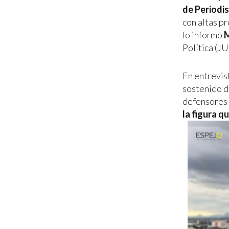
de Periodi
con altas p
lo informó
M
Política (J
En entrevis
sostenido d
defensores 
la figura q