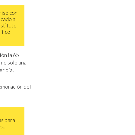
miso con
ocado a
nstituto
ífico
ión la 65
 no solo una
r día.
memoración del
as para
 su