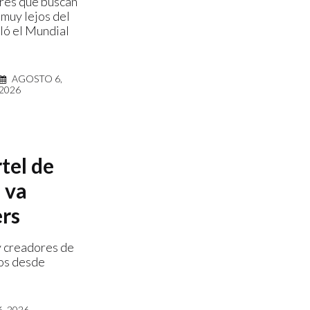
res que buscan
 muy lejos del
ló el Mundial
AGOSTO 6,
2026
rtel de
 va
ers
y creadores de
dos desde
, 2026