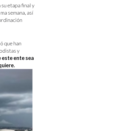
su etapa final y
ima semana, así
ordinación
ló que han
odistas y
 este ente sea
quiere.