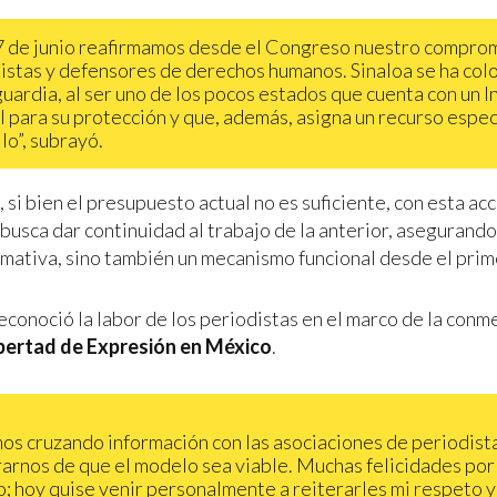
7 de junio reafirmamos desde el Congreso nuestro compro
istas y defensores de derechos humanos. Sinaloa se ha col
guardia, al ser uno de los pocos estados que cuenta con un I
l para su protección y que, además, asigna un recurso espec
lo”, subrayó.
si bien el presupuesto actual no es suficiente, con esta acc
busca dar continuidad al trabajo de la anterior, asegurando
mativa, sino también un mecanismo funcional desde el prime
econoció la labor de los periodistas en el marco de la con
ibertad de Expresión en México
.
os cruzando información con las asociaciones de periodist
arnos de que el modelo sea viable. Muchas felicidades por
o; hoy quise venir personalmente a reiterarles mi respeto y