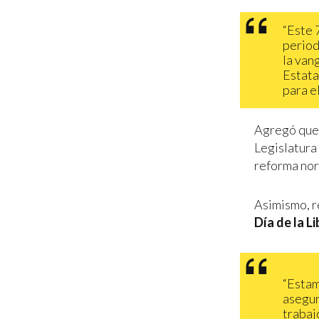
“Este 
period
la van
Estata
para el
Agregó que, 
Legislatura 
reforma nor
Asimismo, r
Día de la L
“Estam
asegur
trabaj