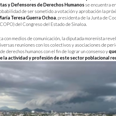
stas y Defensores de Derechos Humanos
se encuentra en 
robabilidad de ser sometido a votación y aprobación la próx
aría Teresa Guerra Ochoa
, presidenta de la Junta de Co
UCOPO) del Congreso del Estado de Sinaloa.
ta con medios de comunicación, la diputada morenista reve
iversas reuniones con los colectivos y asociaciones de peri
de derechos humanos con el fin de lograr un consenso y
que
ue la actividad y profesión de este sector poblacional re