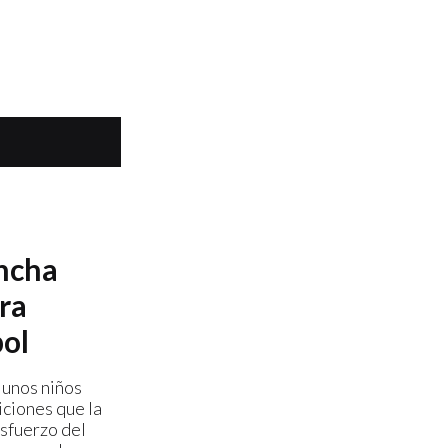
ancha
ra
bol
 unos niños
iciones que la
esfuerzo del