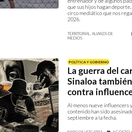
entrenador y de algunos pad
que sus hijos hagan deporte,
circo mediático que nos rega
2026.
TERRITORIAL, ALIANZA DE
MEDIOS
POLÍTICA Y GOBIERNO
La guerra del ca
Sinaloa también
contra influenc
Al menos nueve influencers 
contenido han sido asesina
septiembre a la fecha.
AGOSTO 6
MARCOS VIZCARRA