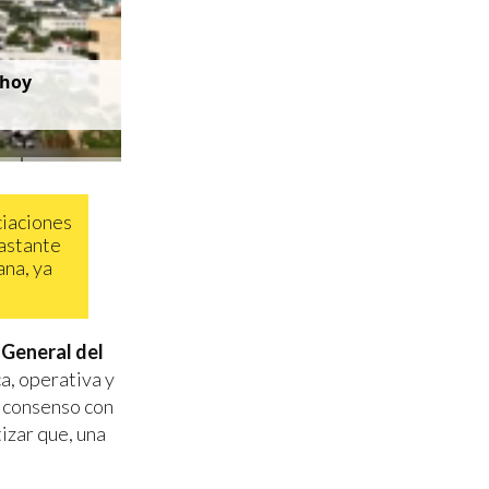
 hoy
ciaciones
bastante
ana, ya
 General del
a, operativa y
e consenso con
izar que, una