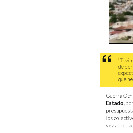
“Tuvim
de per
expect
que he
Guerra Ocho
Estado,
por
presupuesta
los colectiv
vez aprobad