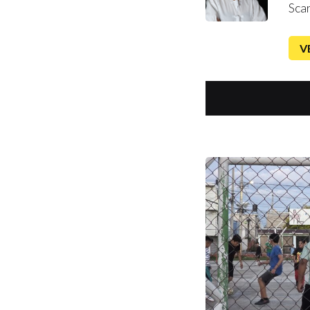
Sca
V