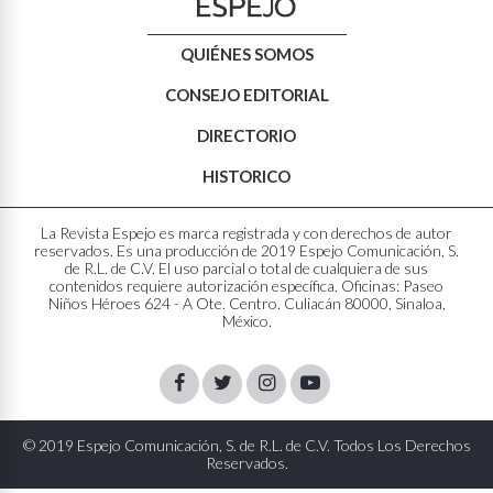
QUIÉNES SOMOS
CONSEJO EDITORIAL
DIRECTORIO
HISTORICO
La Revista Espejo es marca registrada y con derechos de autor
reservados. Es una producción de 2019 Espejo Comunicación, S.
de R.L. de C.V. El uso parcial o total de cualquiera de sus
contenidos requiere autorización específica. Oficinas: Paseo
Niños Héroes 624 - A Ote. Centro. Culiacán 80000, Sinaloa,
México.
Facebook
Twitter
Instagram
Youtube
© 2019 Espejo Comunicación, S. de R.L. de C.V. Todos Los Derechos
Reservados.