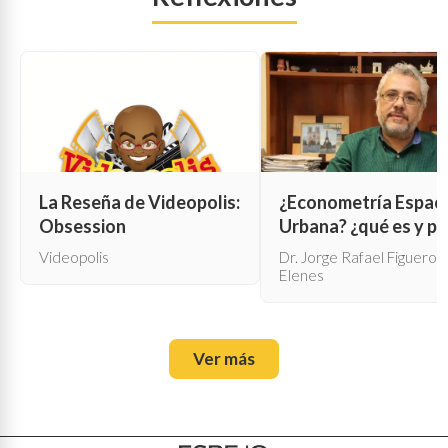
La Reseña de Videopolis:
¿Econometría Espaci
Obsession
Urbana? ¿qué es y pa
qué sirve?
Videopolis
Dr. Jorge Rafael Figueroa
Elenes
Ver más