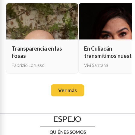
Transparencia en las
En Culiacán
fosas
transmitimos nuestr
propia muerte
Fabrizio Lorusso
Vivi Santana
Ver más
QUIÉNES SOMOS