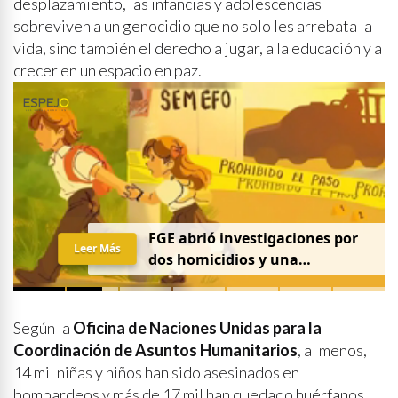
desplazamiento, las infancias y adolescencias
sobreviven a un genocidio que no solo les arrebata la
vida, sino también el derecho a jugar, a la educación y a
crecer en un espacio en paz.
FGE abrió investigaciones por
Leer Más
dos homicidios y una
desaparición el 7 de agosto
Según la
Oficina de Naciones Unidas para la
Coordinación de Asuntos Humanitarios
, al menos,
14 mil niñas y niños han sido asesinados en
bombardeos y más de 17 mil han quedado huérfanos,