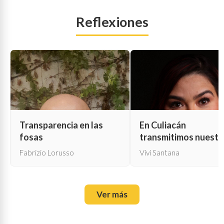
Reflexiones
Transparencia en las
En Culiacán
fosas
transmitimos nuestr
propia muerte
Fabrizio Lorusso
Vivi Santana
Ver más