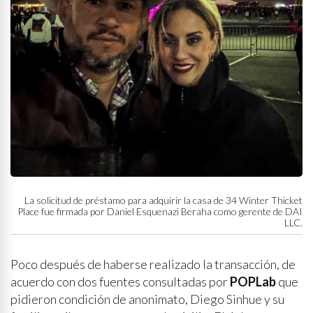
La solicitud de préstamo para adquirir la casa de 34 Winter Thicket
Place fue firmada por Daniel Esquenazi Beraha como gerente de DAI
LLC.
Poco después de haberse realizado la transacción, de
acuerdo con dos fuentes consultadas por
POPLab
que
pidieron condición de anonimato, Diego Sinhue y su