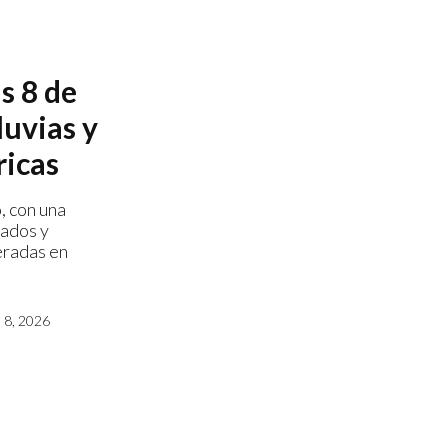
s 8 de
luvias y
ricas
, con una
rados y
eradas en
8, 2026