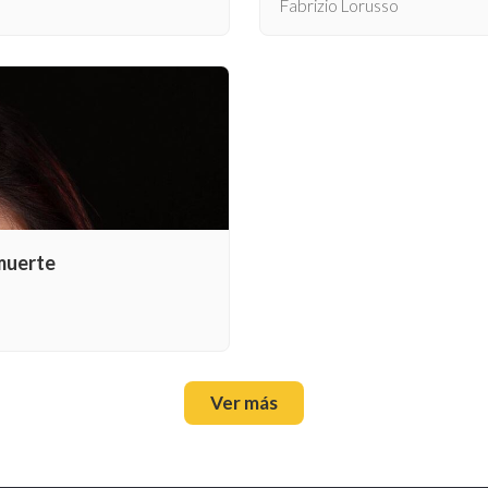
Fabrizio Lorusso
 muerte
Ver más