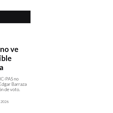
no ve
ible
ra
MC-PAS no
 Edgar Barraza
ón de voto.
 2026