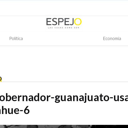
Política
Economía
O
obernador-guanajuato-us
nhue-6