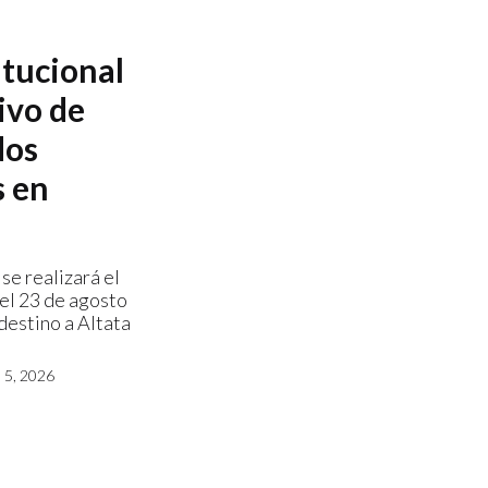
itucional
ivo de
dos
s en
se realizará el
el 23 de agosto
destino a Altata
5, 2026