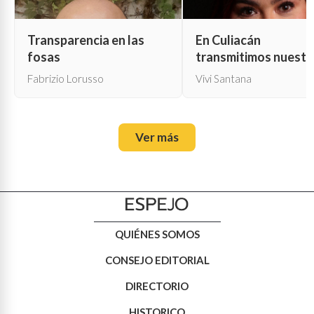
Transparencia en las
En Culiacán
fosas
transmitimos nuestr
propia muerte
Fabrizio Lorusso
Vivi Santana
Ver más
QUIÉNES SOMOS
CONSEJO EDITORIAL
DIRECTORIO
HISTORICO