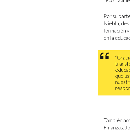
reconocimie
Por su parte
Niebla, des
formación y
en la educa
“Graci
transf
educac
que us
nuestr
respon
También aco
Finanzas, J