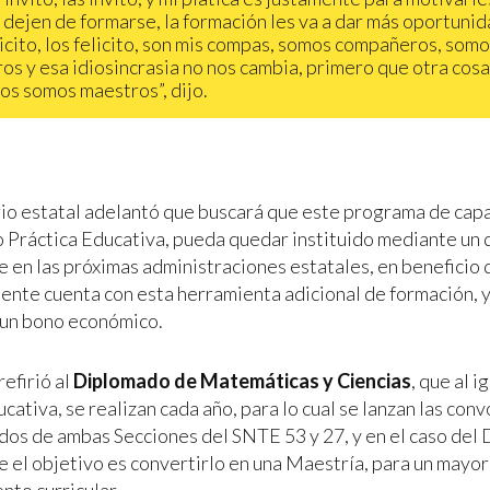
 dejen de formarse, la formación les va a dar más oportunid
licito, los felicito, son mis compas, somos compañeros, som
os y esa idiosincrasia no nos cambia, primero que otra cosa
os somos maestros”, dijo.
io estatal adelantó que buscará que este programa de capa
Práctica Educativa, pueda quedar instituido mediante un 
e en las próximas administraciones estatales, en beneficio 
ente cuenta con esta herramienta adicional de formación, 
 un bono económico.
efirió al
Diplomado de Matemáticas y Ciencias
, que al i
cativa, se realizan cada año, para lo cual se lanzan las con
dos de ambas Secciones del SNTE 53 y 27, y en el caso del
 el objetivo es convertirlo en una Maestría, para un mayor