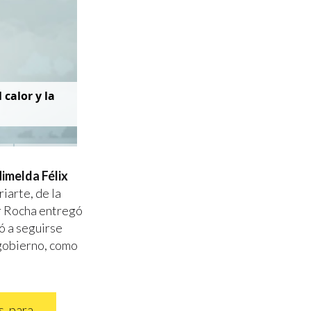
 calor y la
Himelda Félix
iarte, de la
or Rocha entregó
ó a seguirse
 gobierno, como
s, para