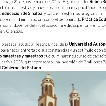
inaloa, a 22 de noviembre de 2025.- El gobernador
Rubén R
orto a las maestras y maestros a continuar capacitándose pa
la
educación de Sinaloa,
y para ello están los programas qu
o en su administración, como el denominado
Práctica Edu
personal docente del nivel básico y medio superior, y el Di
 y Ciencias.
o estatal acudió al Teatro Lince, de la
Universidad Autó
, para hacer entrega de sus constancias y un estímulo econ
76 maestras y maestros
que culminaron su curso de capaci
ucativa 2025, que representó una inversión de 2 millones 7
l
Gobierno del Estado
.