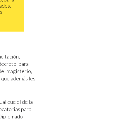
ades.
os
citación,
decreto, para
del magisterio,
y que además les
gual que el de la
vocatorias para
 Diplomado