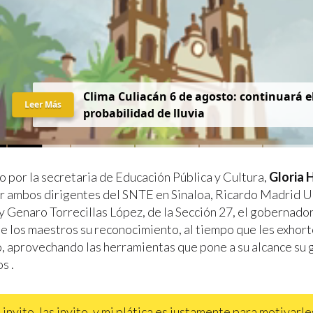
Clima Culiacán 6 de agosto: continuará el
Leer Más
probabilidad de lluvia
por la secretaria de Educación Pública y Cultura,
Gloria 
or ambos dirigentes del SNTE en Sinaloa, Ricardo Madrid Ur
 y Genaro Torrecillas López, de la Sección 27, el gobernad
de los maestros su reconocimiento, al tiempo que les exhort
, aprovechando las herramientas que pone a su alcance su
s .
 invito, las invito, y mi plática es justamente para motivarle