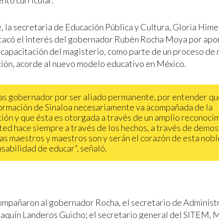
nto curricular.
, la secretaria de Educación Pública y Cultura, Gloria Hime
tacó el interés del gobernador Rubén Rocha Moya por aport
 capacitación del magisterio, como parte de un proceso de
ción, acorde al nuevo modelo educativo en México.
as gobernador por ser aliado permanente, por entender qu
ormación de Sinaloa necesariamente va acompañada de la
ión y que ésta es otorgada a través de un amplio reconoci
ted hace siempre a través de los hechos, a través de demos
as maestros y maestros son y serán el corazón de esta nobl
sabilidad de educar”, señaló.
mpañaron al gobernador Rocha, el secretario de Administr
oaquín Landeros Guicho; el secretario general del SITEM, 