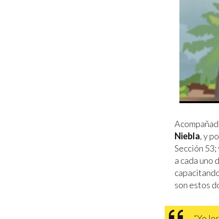
Acompañado 
Niebla
, y p
Sección 53;
a cada uno 
capacitando
son estos do
“Yo los