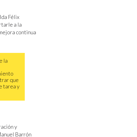
lda Félix
arle a la
 mejora continua
e la
miento
trar que
e tarea y
ación y
Manuel Barrón