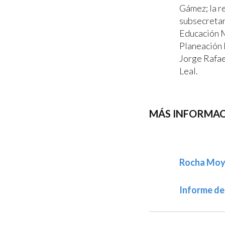
Gámez; la r
subsecretar
Educación M
Planeación 
Jorge Rafae
Leal.
MÁS INFORMAC
Rocha Moya 
Informe de