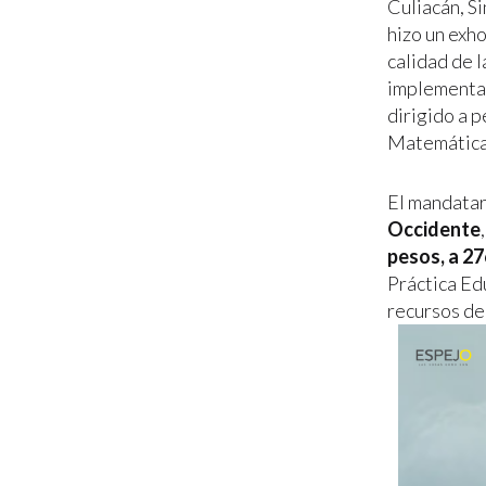
Culiacán, S
hizo un exh
calidad de 
implementad
dirigido a 
Matemáticas
El mandatari
Occidente
pesos, a 2
Práctica Ed
recursos de