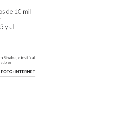
s de 10 mil
r
 y el
Sinaloa, e invitó al
mado en
FOTO: INTERNET