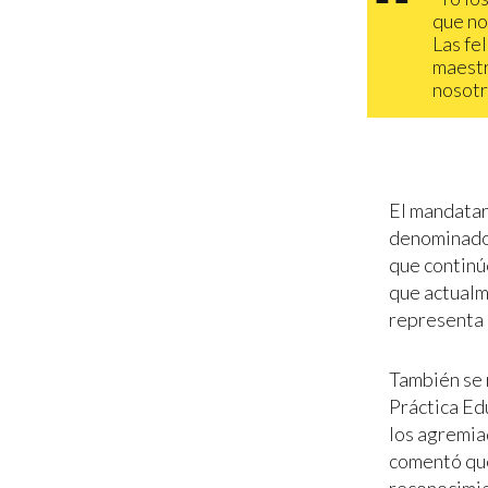
que no
Las fe
maestr
nosotr
El mandatar
denominado 
que continú
que actualm
representa
También se r
Práctica Edu
los agremia
comentó que