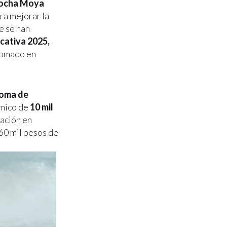
ocha Moya
ra mejorar la
e se han
cativa 2025,
plomado en
noma de
ómico de
10 mil
tación en
60 mil pesos de