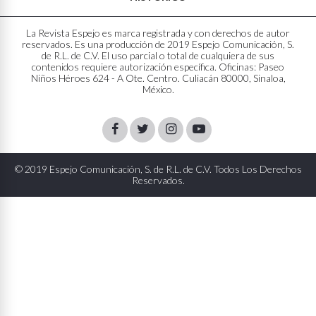
La Revista Espejo es marca registrada y con derechos de autor
reservados. Es una producción de 2019 Espejo Comunicación, S.
de R.L. de C.V. El uso parcial o total de cualquiera de sus
contenidos requiere autorización específica. Oficinas: Paseo
Niños Héroes 624 - A Ote. Centro. Culiacán 80000, Sinaloa,
México.
Facebook
Twitter
Instagram
Youtube
© 2019 Espejo Comunicación, S. de R.L. de C.V. Todos Los Derechos
Reservados.