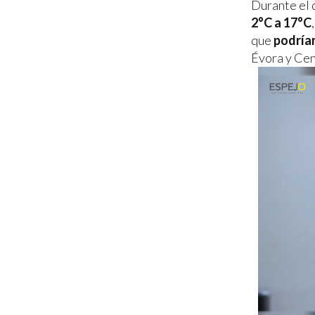
Durante el 
2°C a 17°C
que
podrían
Évora y Cen