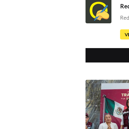
Red
Red
V