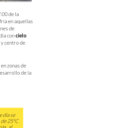
7:00 de la
ría en aquellas
ones de
día con
cielo
 y centro de
h
en zonas de
esarrollo de la
 día se
s de 25°C
ás, al