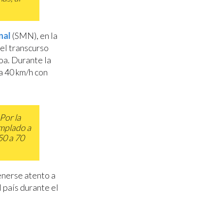
nal
(SMN), en la
 el transcurso
loa. Durante la
a 40 km/h con
 Por la
emplado a
50 a 70
nerse atento a
l país durante el