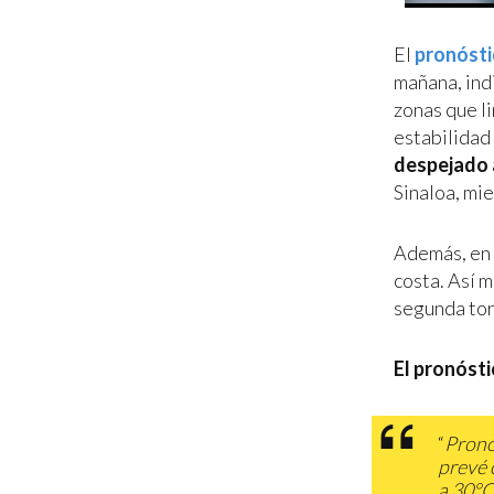
El
pronósti
mañana, ind
zonas que l
estabilidad
despejado 
Sinaloa, mi
Además, en 
costa. Así 
segunda tor
El pronósti
“
Pronó
prevé 
a 30°C