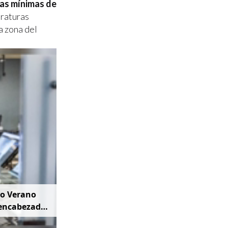
as mínimas de
eraturas
a zona del
vo Verano
 encabezada