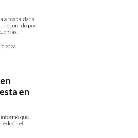
a a respaldar a
u recorrido por
cuentas.
7, 2026
cen
esta en
 informó que
reducir el