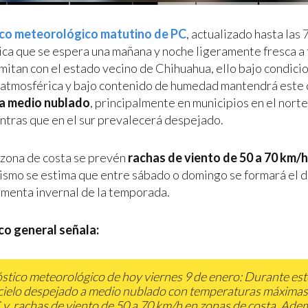
co meteorológico matutino de PC
, actualizado hasta las 
ica que se espera una mañana y noche ligeramente fresca a f
imitan con el estado vecino de Chihuahua, ello bajo condici
 atmosférica y bajo contenido de humedad mantendrá este 
a medio nublado
, principalmente en municipios en el norte
entras que en el sur prevalecerá despejado.
zona de costa se prevén
rachas de viento de 50 a 70 km/
mismo se estima que entre sábado o domingo se formará el d
menta invernal de la temporada.
co general señala:
stico meteorológico de hoy viernes 9 de enero: Durante este
cielo despejado a medio nublado con temperaturas máxima
 y, rachas de viento de 50 a 70 km/h en zonas de costa. Adem