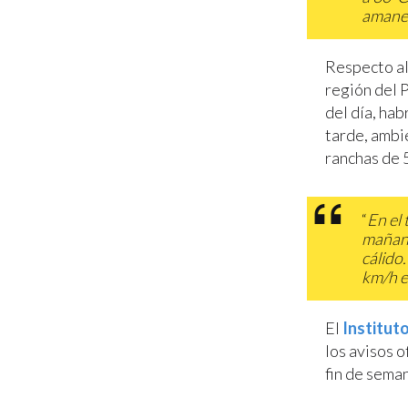
amanec
Respecto al
región del P
del día, hab
tarde, ambi
ranchas de 5
“
En el 
mañana
cálido
km/h e
El
Instituto
los avisos o
fin de sema