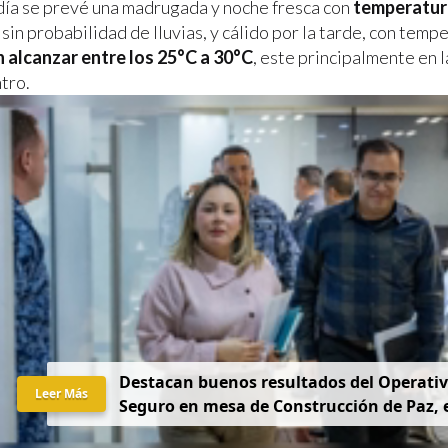
día se prevé una madrugada y noche fresca con
temperatur
, sin probabilidad de lluvias, y cálido por la tarde, con temp
 alcanzar entre los 25°C a 30°C
, este principalmente en l
tro.
Destacan buenos resultados del Operati
Leer Más
Seguro en mesa de Construcción de Paz,
por la Gobernadora Yeraldine Bonilla