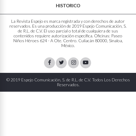
HISTORICO
La Revista Espejo es marca registrada y con derechos de autor
reservados. Es una producción de 2019 Espejo Comunicación, S.
de R.L. de C.V. El uso parcial o total de cualquiera de sus
contenidos requiere autorización específica. Oficinas: Paseo
Niños Héroes 624 - A Ote. Centro. Culiacán 80000, Sinaloa,
México.
Facebook
Twitter
Instagram
Youtube
© 2019 Espejo Comunicación, S. de R.L. de C.V. Todos Los Derechos
Reservados.