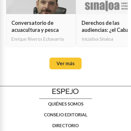
Conversatorio de
Derechos de las
acuacultura y pesca
audiencias: ¿el Cabal
de Troya para la cen
Enrique Riveros Echavarría
Iniciativa Sinaloa
oficial?
Ver más
QUIÉNES SOMOS
CONSEJO EDITORIAL
DIRECTORIO