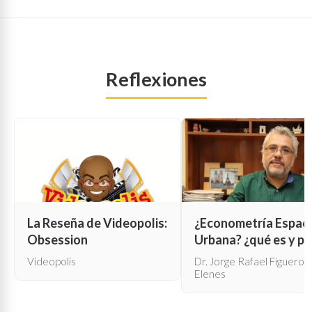
Reflexiones
La Reseña de Videopolis:
¿Econometría Espaci
Obsession
Urbana? ¿qué es y pa
qué sirve?
Videopolis
Dr. Jorge Rafael Figueroa
Elenes