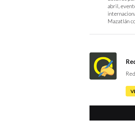
abril, event
internacion
Mazatlán co
Red
Red
V