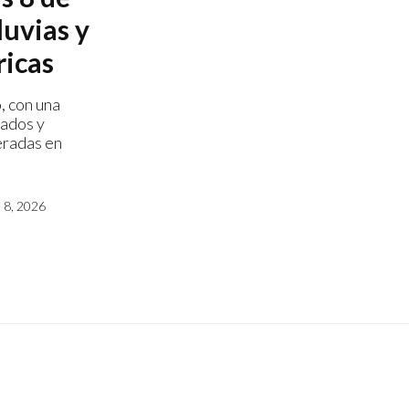
luvias y
ricas
, con una
rados y
eradas en
8, 2026