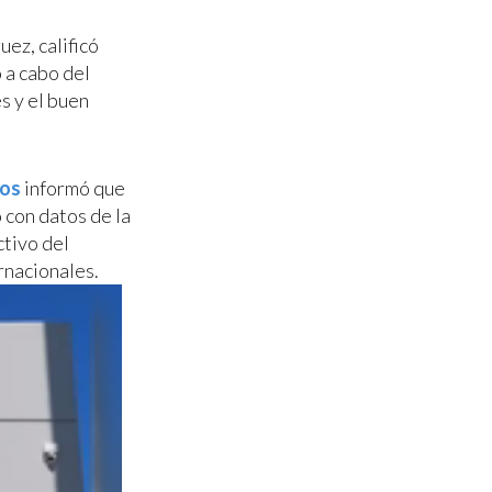
ez, calificó
 a cabo del
s y el buen
ios
informó que
 con datos de la
ctivo del
rnacionales.