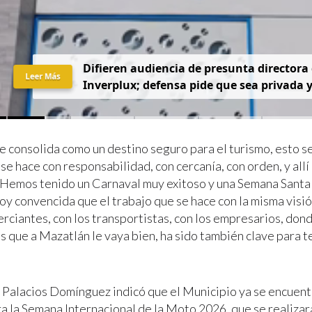
D
i
f
i
e
r
e
n
a
u
d
i
e
n
c
i
a
d
e
p
r
e
s
u
n
t
a
d
i
r
e
c
t
o
r
a
Leer Más
I
n
v
e
r
p
l
u
x
;
d
e
f
e
n
s
a
p
i
d
e
q
u
e
s
e
a
p
r
i
v
a
d
a
e consolida como un destino seguro para el turismo, esto s
se hace con responsabilidad, con cercanía, con orden, y allí
 Hemos tenido un Carnaval muy exitoso y una Semana Santa
oy convencida que el trabajo que se hace con la misma visió
erciantes, con los transportistas, con los empresarios, don
 que a Mazatlán le vaya bien, ha sido también clave para te
 Palacios Domínguez indicó que el Municipio ya se encuent
a la Semana Internacional de la Moto 2026, que se realizará