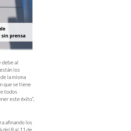
d
e
y
s
i
n
p
r
e
n
s
a
e debe al
 están los
 de la misma
n que se tiene
de todos
ner este éxito”,
ra afinando los
 del 8 al 11 de