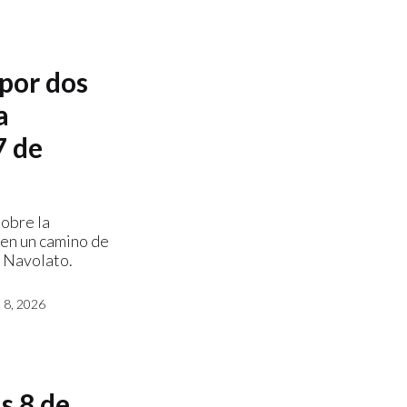
 por dos
a
7 de
sobre la
 en un camino de
e Navolato.
8, 2026
s 8 de