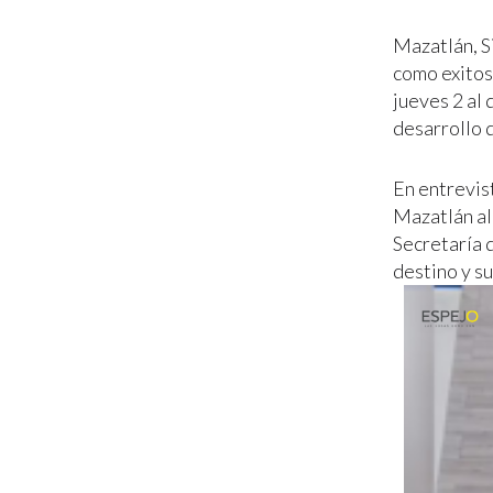
Mazatlán, S
como exitos
jueves 2 al 
desarrollo d
En entrevis
Mazatlán al
Secretaría 
destino y su