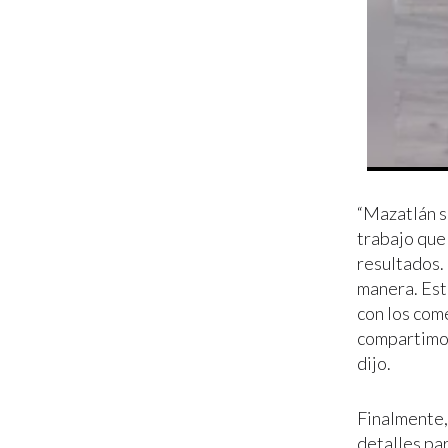
“Mazatlán s
trabajo que 
resultados.
manera. Est
con los com
compartimos
dijo.
Finalmente,
detalles par