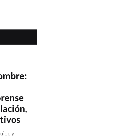
nombre:
orense
lación,
tivos
uipo y