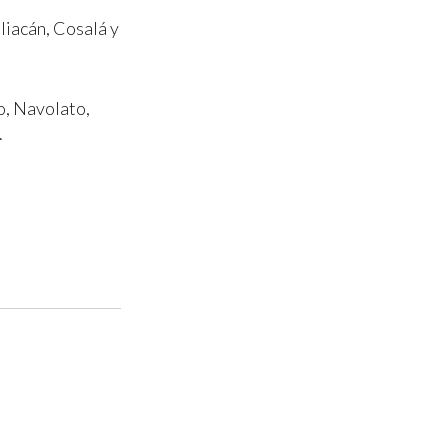
liacán, Cosalá y
o, Navolato,
.