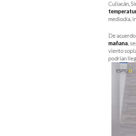
Culiacán, S
temperatur
mediodía, i
De acuerdo
mañana
, s
viento sopl
podrían lle