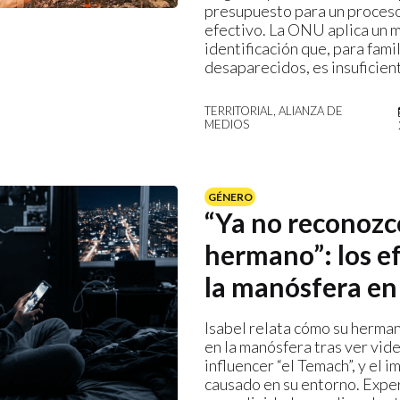
presupuesto para un proceso
efectivo. La ONU aplica un 
identificación que, para fami
desaparecidos, es insuficien
TERRITORIAL, ALIANZA DE
MEDIOS
GÉNERO
“Ya no reconozc
hermano”: los e
la manósfera en
Isabel relata cómo su herma
en la manósfera tras ver vid
influencer “el Temach”, y el 
causado en su entorno. Expe