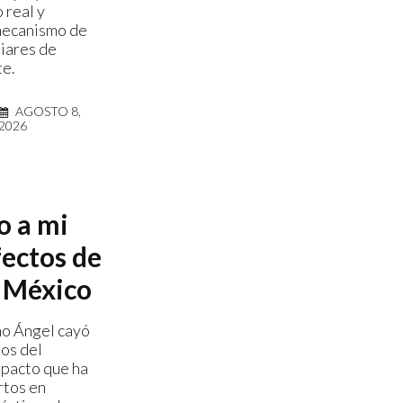
 real y
mecanismo de
liares de
te.
AGOSTO 8,
2026
o a mi
fectos de
 México
no Ángel cayó
eos del
impacto que ha
rtos en