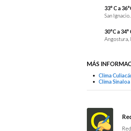
33° C a 36°
San Ignacio.
30°C a 34° 
Angostura, 
MÁS INFORMACI
Clima Culiacá
Clima Sinaloa 
Red
Red