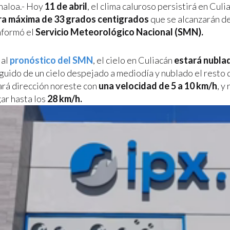
inaloa.- Hoy
11 de abril
, el clima caluroso persistirá en Culi
a máxima de 33 grados centigrados
que se alcanzarán d
nformó el
Servicio Meteorológico Nacional (SMN).
 al
pronóstico del SMN
, el cielo en Culiacán
estará nubla
eguido de un cielo despejado a mediodía y nublado el resto d
ará dirección noreste con
una velocidad de 5 a 10 km/h
, y
gar hasta los
28 km/h.