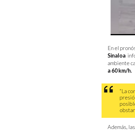
En el pronó
Sinaloa
inf
ambiente c
a 60 km/h.
“La co
presió
posibl
obstan
Además, las