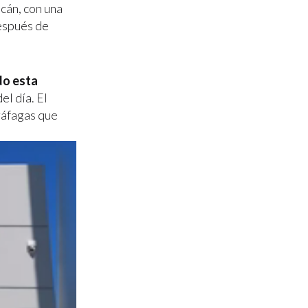
acán, con una
espués de
do esta
el día. El
 ráfagas que