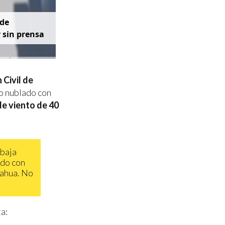
d
e
y
s
i
n
p
r
e
n
s
a
 Civil de
o nublado con
e viento de 40
 baja
ado con
uahua. No
a: