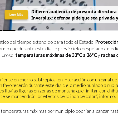
D
i
f
i
e
r
e
n
a
u
d
i
e
n
c
i
a
d
e
p
r
e
s
u
n
t
a
d
i
r
e
c
t
o
r
a
Leer Más
I
n
v
e
r
p
l
u
x
;
d
e
f
e
n
s
a
p
i
d
e
q
u
e
s
e
a
p
r
i
v
a
d
a
stico del tiempo extendido para todo el Estado,
Protección
ormó que durante este día se prevé cielo despejado a medi
aluroso,
temperaturas máximas de 33°C a 36°C
y
rachas d
rriente en chorro subtropical en interacción con un canal de
n favorecerán durante este día cielo medio nublado a nubl
es lluvias ligeras en zonas de montaña que limitan con chih
te se mantendrán los efectos de la inda de calor.”, informó.
 temperaturas máximas por municipio podrían alcanzar hast