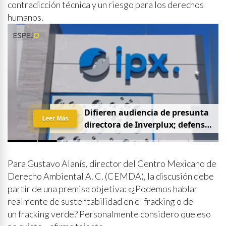
contradicción técnica y un riesgo para los derechos
humanos.
D
i
f
i
e
r
e
n
a
u
d
i
e
n
c
i
a
d
e
p
r
e
s
u
n
t
a
Leer Más
d
i
r
e
c
t
o
r
a
d
e
I
n
v
e
r
p
l
u
x
;
d
e
f
e
n
s
a
p
i
d
e
q
u
e
s
e
a
p
r
i
v
a
d
a
y
s
i
n
p
r
e
n
s
a
Para Gustavo Alanís, director del Centro Mexicano de
Derecho Ambiental A. C. (CEMDA), la discusión debe
partir de una premisa objetiva: «¿Podemos hablar
realmente de sustentabilidad en el fracking o de
un fracking verde? Personalmente considero que eso