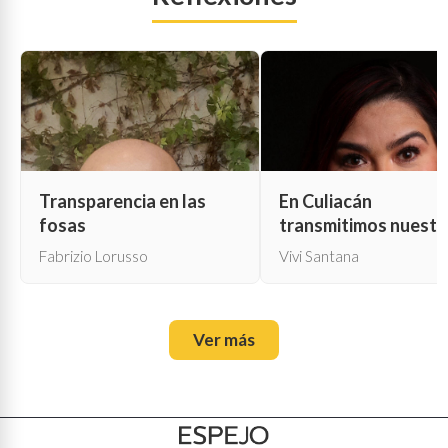
Transparencia en las
En Culiacán
fosas
transmitimos nuestr
propia muerte
Fabrizio Lorusso
Vivi Santana
Ver más