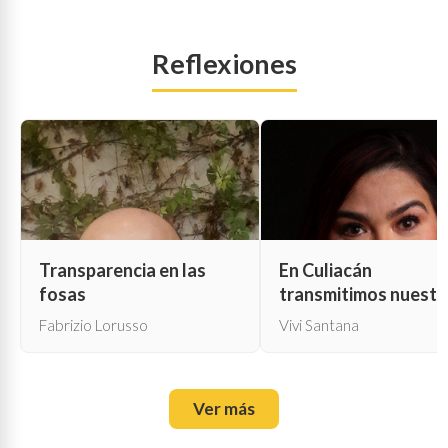
Reflexiones
Transparencia en las
En Culiacán
fosas
transmitimos nuestr
propia muerte
Fabrizio Lorusso
Vivi Santana
Ver más