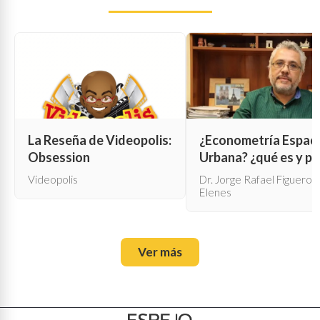
La Reseña de Videopolis:
¿Econometría Espaci
Obsession
Urbana? ¿qué es y pa
qué sirve?
Videopolis
Dr. Jorge Rafael Figueroa
Elenes
Ver más