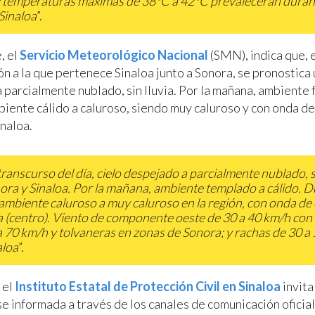
 temperaturas máximas de 38°C a 42°C prevalecerán duran
 Sinaloa
”.
, el
Servicio Meteorológico Nacional
(SMN), indica que, e
n a la que pertenece Sinaloa junto a Sonora, se pronostica 
 parcialmente nublado, sin lluvia. Por la mañana, ambiente 
biente cálido a caluroso, siendo muy caluroso y con onda de 
inaloa.
transcurso del día, cielo despejado a parcialmente nublado, si
ora y Sinaloa. Por la mañana, ambiente templado a cálido. D
 ambiente caluroso a muy caluroso en la región, con onda de 
a (centro). Viento de componente oeste de 30 a 40 km/h con
a 70 km/h y tolvaneras en zonas de Sonora; y rachas de 30 a
aloa
”.
 el
Instituto Estatal de Protección Civil en Sinaloa
invita
e informada a través de los canales de comunicación oficial