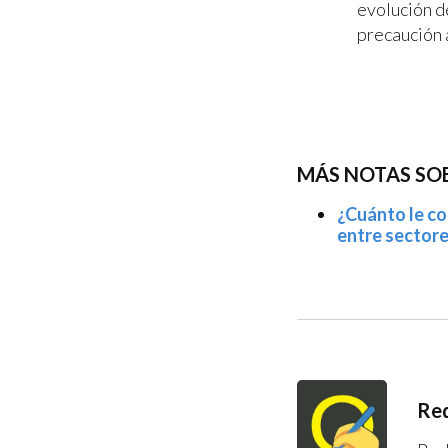
evolución d
precaución 
MÁS NOTAS SOB
¿Cuánto le co
entre sector
Red