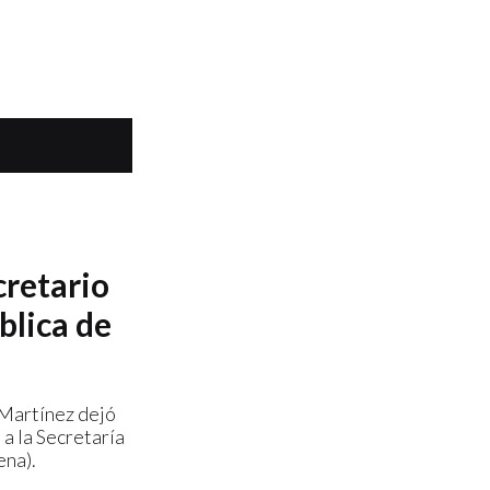
retario
blica de
Martínez dejó
 a la Secretaría
ena).