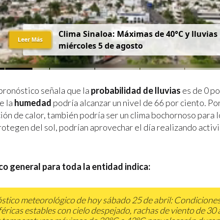
Clima Sinaloa: Máximas de 40°C y lluvias
Leer Más
miércoles 5 de agosto
pronóstico señala que la
probabilidad de lluvias
es de 0 po
e la
humedad
podría alcanzar un nivel de 66 por ciento. Po
ión de calor, también podría ser un clima bochornoso para l
rotegen del sol, podrían aprovechar el día realizando activi
co general para toda la entidad indica:
stico meteorológico de hoy sábado 25 de abril: Condicione
éricas estables con cielo despejado, rachas de viento de 30 