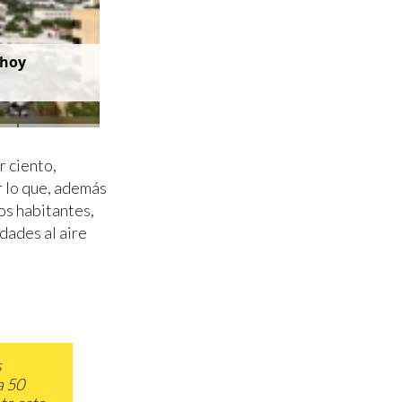
 hoy
r ciento,
r lo que, además
os habitantes,
dades al aire
s
a 50