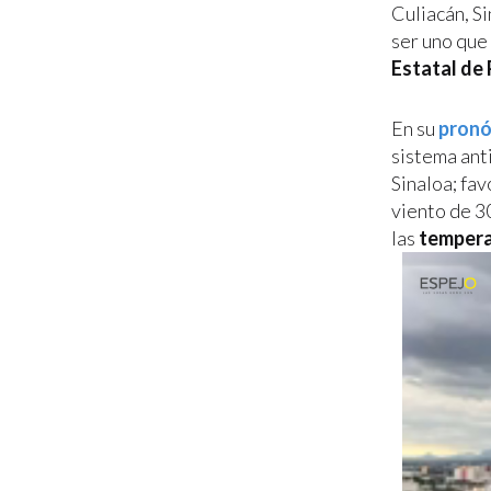
Culiacán, Si
ser uno que
Estatal de 
En su
pronó
sistema ant
Sinaloa; fa
viento de 3
las
temper