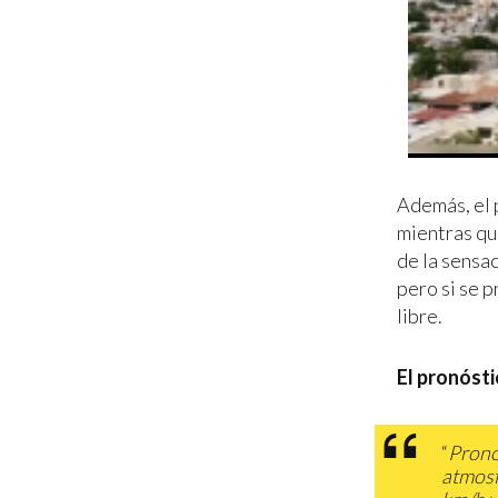
Además, el 
mientras qu
de la sensac
pero si se p
libre.
El pronósti
“
Pronó
atmosf