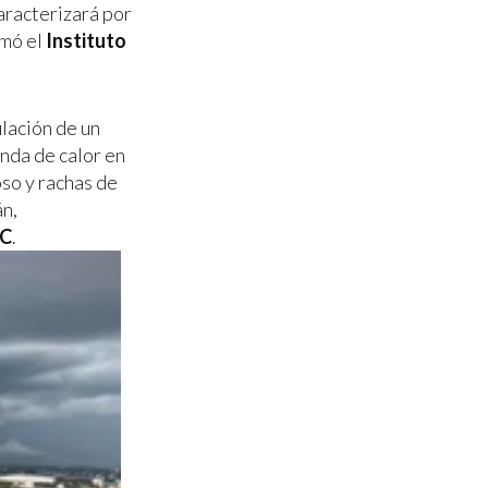
caracterizará por
rmó el
Instituto
ulación de un
nda de calor en
so y rachas de
án,
°C
.