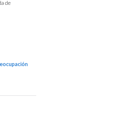
da de
reocupación