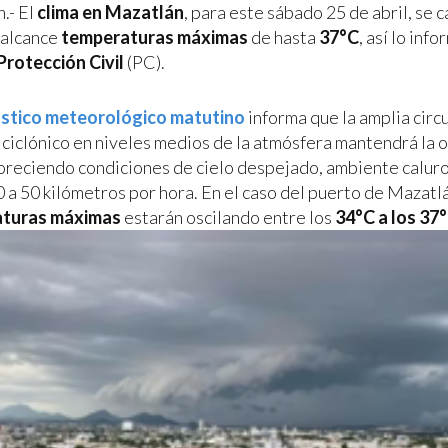
n.- El
clima en Mazatlán
, para este sábado 25 de abril, se 
 alcance
temperaturas máximas
de hasta
37°C
, así lo info
Protección Civil
(PC).
stico meteorológico matutino
informa que la amplia circ
iciclónico en niveles medios de la atmósfera mantendrá la o
voreciendo condiciones de cielo despejado, ambiente caluro
0 a 50 kilómetros por hora. En el caso del puerto de Mazatl
aturas máximas
estarán oscilando entre los
34°C a los 37