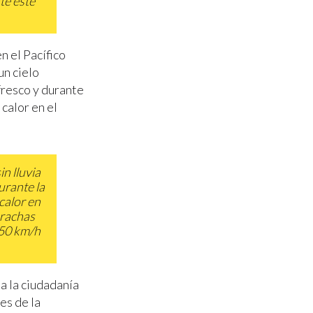
te este
n el Pacífico
un cielo
fresco y durante
calor en el
n lluvia
urante la
calor en
 rachas
 50 km/h
 a la ciudadanía
es de la