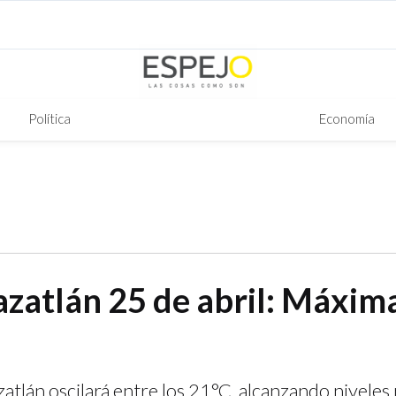
Política
Economía
zatlán 25 de abril: Máxim
zatlán oscilará entre los 21°C, alcanzando nivele