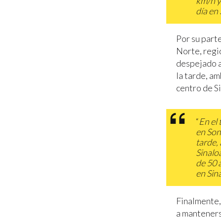
km/h y
día en
Por su parte
Norte, regió
despejado a
la tarde, am
centro de S
“
En el 
en Son
tarde,
Sinalo
de 50 
en Sin
Finalmente,
a manteners