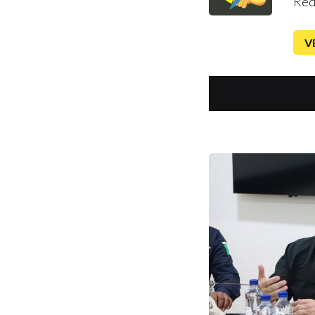
Red
V