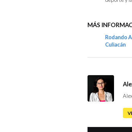
MÁS INFORMAC
Rodando An
Culiacán
Ale
Ale
V