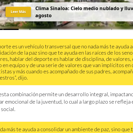
C
l
i
m
a
S
i
n
a
l
o
a
:
C
i
e
l
o
m
e
d
i
o
n
u
b
l
a
d
o
y
l
l
u
Leer Más
a
g
o
s
t
o
porte es un vehículo transversal que no nada más te ayuda a
idación de la paz sino que te ayuda en las raíces de los seno
ares, hablar del deporte es hablar de disciplina, de valores,
o en equipo y de una serie de valores que van implícitos en
istas y más cuando es acompañado de sus padres, acompa
stros”, dijo.
esta combinación permite un desarrollo integral, impactando
ar emocional de la juventud, lo cual a largo plazo se refleja
social.
da más te ayuda a consolidar un ambiente de paz, sino que