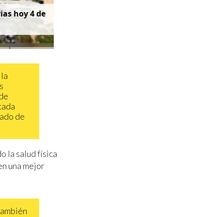
v
i
a
s
h
o
y
4
d
e
 la
s
 de
 cada
ñado de
 la salud física
 en una mejor
 también