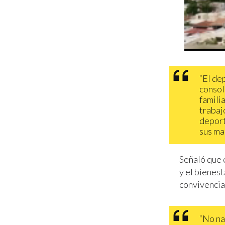
“El de
consol
famili
trabaj
deport
sus mae
Señaló que 
y el bienest
convivencia 
“No na