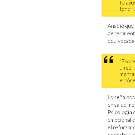
te ayu
tener u
Añadió que 
generar ent
equivocada
“Eso t
un ser
mental
erróne
Lo señalado
en salud me
Psicología 
emocional d
el reforzar
deporte y l