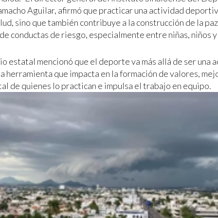
acho Aguilar, afirmó que practicar una actividad deportiv
lud, sino que también contribuye a la construcción de la paz 
de conductas de riesgo, especialmente entre niñas, niños y
io estatal mencionó que el deporte va más allá de ser una ac
na herramienta que impacta en la formación de valores, mejo
tal de quienes lo practican e impulsa el trabajo en equipo.