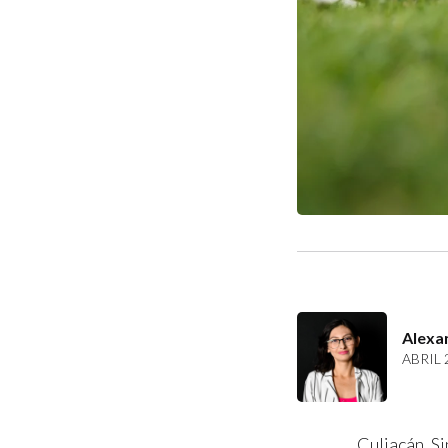
Alexa
ABRIL 
Culiacán, Si