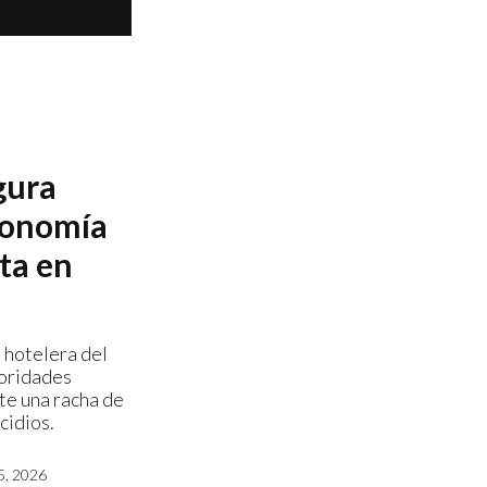
gura
conomía
ta en
 hotelera del
toridades
te una racha de
cidios.
, 2026