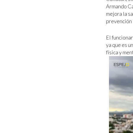
Armando Cam
mejora la sa
prevención 
El funcionar
ya que es u
física y men