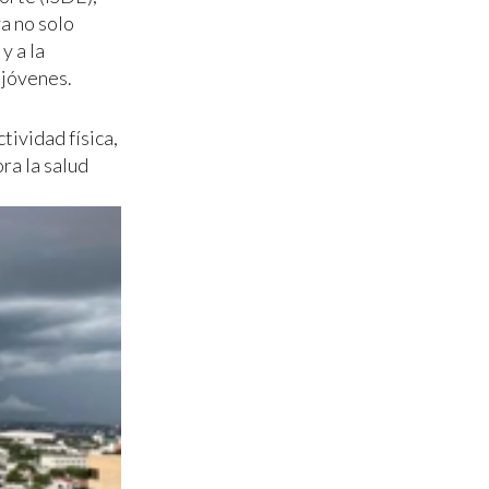
a no solo
y a la
 jóvenes.
tividad física,
ra la salud