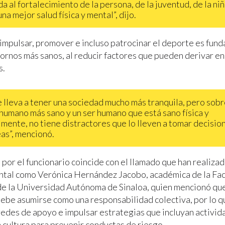
da al fortalecimiento de la persona, de la juventud, de la niñ
na mejor salud física y mental”, dijo.
impulsar, promover e incluso patrocinar el deporte es fun
ornos más sanos, al reducir factores que pueden derivar en
s.
e lleva a tener una sociedad mucho más tranquila, pero sob
 humano más sano y un ser humano que está sano física y
mente, no tiene distractores que lo lleven a tomar decisio
as”, mencionó.
 por el funcionario coincide con el llamado que han realiza
ntal como Verónica Hernández Jacobo, académica de la Fac
de la Universidad Autónoma de Sinaloa, quien mencionó que
ebe asumirse como una responsabilidad colectiva, por lo q
 redes de apoyo e impulsar estrategias que incluyan activi
a cultura para prevenir conductas de riesgo.