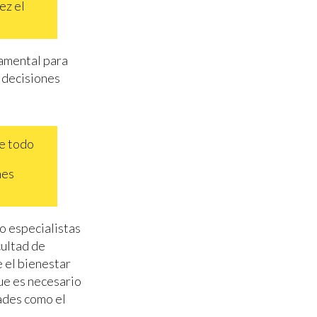
ez el
damental para
 decisiones
re todo
nes
do especialistas
ultad de
 el bienestar
ue es necesario
dades como el