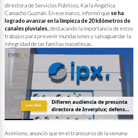
directora de Servicios Públicos, Karla Angélica
Camacho Guzmán. En ese marco, informó que
se ha
logrado avanzar en la limpieza de 20 kilómetros de
canales pluviales,
destacando la importancia de estos
trabajos para prevenir inundaciones y salvaguardar la
integridad de las familias mazatlecas.
D
i
f
i
e
r
e
n
a
u
d
i
e
n
c
i
a
d
e
p
r
e
s
u
n
t
a
Leer Más
d
i
r
e
c
t
o
r
a
d
e
I
n
v
e
r
p
l
u
x
;
d
e
f
e
n
s
a
p
i
d
e
q
u
e
s
e
a
p
r
i
v
a
d
a
y
s
i
n
p
r
e
n
s
a
Asimismo, anunció que en el transcurso de la semana