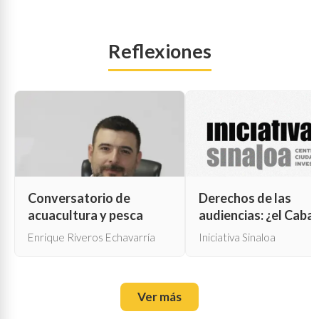
Reflexiones
Conversatorio de
Derechos de las
acuacultura y pesca
audiencias: ¿el Cabal
de Troya para la cen
Enrique Riveros Echavarría
Iniciativa Sinaloa
oficial?
Ver más