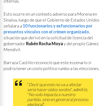
internas.
Esto ocurre en un contexto adverso para Morena en
Sinaloa, luego de que el Gobierno de Estados Unidos
señalara a
10 funcionarios y exfuncionarios por
presuntos vínculos con el crimen organizado
,
situación que derivó en la solicitud de licencia del
gobernador
Rubén Rocha Moya
y del propio Gámez
Mendívil.
Barraza Castillo reconoció que este escenario sí
podría tener un costo político rumbo a las elecciones.
“
Decir que esto no va a afectar
sería hacer oídos sordos
”, admitió.
“
No solo impacta a nuestro
partido, sino en general al proceso
electoral
”.