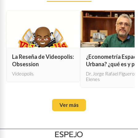
La Reseña de Videopolis:
¿Econometría Espaci
Obsession
Urbana? ¿qué es y pa
qué sirve?
Videopolis
Dr. Jorge Rafael Figueroa
Elenes
Ver más