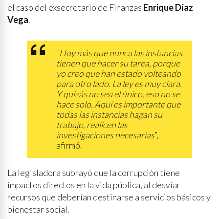
el caso del exsecretario de Finanzas
Enrique Díaz
Vega
.
“
Hoy más que nunca las instancias
tienen que hacer su tarea, porque
yo creo que han estado volteando
para otro lado. La ley es muy clara.
Y quizás no sea el único, eso no se
hace solo. Aquí es importante que
todas las instancias hagan su
trabajo, realicen las
investigaciones necesarias
”,
afirmó.
La legisladora subrayó que la corrupción tiene
impactos directos en la vida pública, al desviar
recursos que deberían destinarse a servicios básicos y
bienestar social.