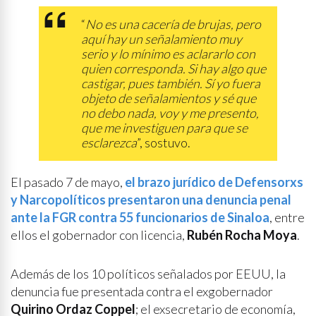
“
No es una cacería de brujas, pero
aquí hay un señalamiento muy
serio y lo mínimo es aclararlo con
quien corresponda. Si hay algo que
castigar, pues también. Sí yo fuera
objeto de señalamientos y sé que
no debo nada, voy y me presento,
que me investiguen para que se
esclarezca
”, sostuvo.
El pasado 7 de mayo,
el brazo jurídico de Defensorxs
y Narcopolíticos presentaron una denuncia penal
ante la FGR contra 55 funcionarios de Sinaloa
, entre
ellos el gobernador con licencia,
Rubén Rocha Moya
.
Además de los 10 políticos señalados por EEUU, la
denuncia fue presentada contra el exgobernador
Quirino Ordaz Coppel
; el exsecretario de economía,