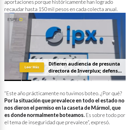
aportaciones porque históricamente han logrado
recaudar hasta 150 mil pesos en cada colecta anual.
D
i
f
i
e
r
e
n
a
u
d
i
e
n
c
i
a
d
e
p
r
e
s
u
n
t
a
Leer Más
d
i
r
e
c
t
o
r
a
d
e
I
n
v
e
r
p
l
u
x
;
d
e
f
e
n
s
a
p
i
d
e
q
u
e
s
e
a
p
r
i
v
a
d
a
y
s
i
n
p
r
e
n
s
a
“Este año prácticamente no tuvimos boteo. ¿Por qué?
Por la situación que prevalece en todo el estado no
nos dieron el permiso en la caseta de Mármol, que
es donde normalmente boteamos.
Es sobre todo por
el tema de inseguridad que prevalece”, expresó.